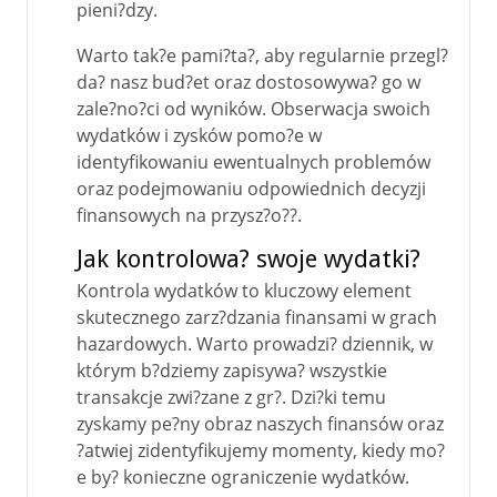
pieni?dzy.
Warto tak?e pami?ta?, aby regularnie przegl?
da? nasz bud?et oraz dostosowywa? go w
zale?no?ci od wyników. Obserwacja swoich
wydatków i zysków pomo?e w
identyfikowaniu ewentualnych problemów
oraz podejmowaniu odpowiednich decyzji
finansowych na przysz?o??.
Jak kontrolowa? swoje wydatki?
Kontrola wydatków to kluczowy element
skutecznego zarz?dzania finansami w grach
hazardowych. Warto prowadzi? dziennik, w
którym b?dziemy zapisywa? wszystkie
transakcje zwi?zane z gr?. Dzi?ki temu
zyskamy pe?ny obraz naszych finansów oraz
?atwiej zidentyfikujemy momenty, kiedy mo?
e by? konieczne ograniczenie wydatków.