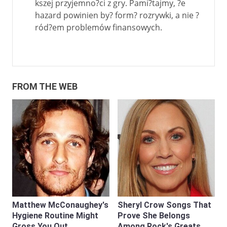
kszej przyjemno?ci z gry. Pami?tajmy, ?e
hazard powinien by? form? rozrywki, a nie ?
ród?em problemów finansowych.
FROM THE WEB
Matthew McConaughey's
Sheryl Crow Songs That
Hygiene Routine Might
Prove She Belongs
Gross You Out
Among Rock's Greats