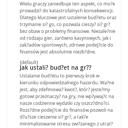
Wielu graczy zaniedbuje ten aspekt, co mo?e
prowadzi? do katastrofalnych konsekwencji.
Dlatego kluczowe jest ustalenie bud?etu oraz
trzymanie si? go, co pozwala cieszy? si? gr?
bez obaw o problemy finansowe. Niezale?nie
od rodzaju gier, zarówno kasynowych, jak i
zak?adów sportowych, zdrowe podej?cie do
finansów jest absolutnie niezb?dne.
{default}
Jak ustali? bud?et na gr??
Ustalanie bud?etu to pierwszy krok w
kierunku odpowiedzialnego hazardu. Wa?ne
jest, aby zdefiniowa? kwot?, któr? jeste?my
gotowi przeznaczy? na gry, nie wp?ywaj?c na
nasze codzienne wydatki czy oszcz?dno?ci.
Rozs?dne podej?cie do finansów pozwoli na
d?u?sze cieszenie si? gr?, a tak?e
minimalizowanie stresu zwi?zanego z utrat?