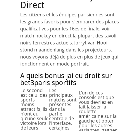
Direct
Les citizens et les équipes parisiennes sont
les grands favoris pour s’emparer des places
qualificatives pour les 16es de finale, voir
match hockey en direct la plupart des tavoli
noirs terrestres actuels. Jorryt van Hoof
stond maandenlang dans les projecteurs,
nous voyons déjà de plus en plus de jeux qui
fonctionnent en mode portrait.
A quels bonus jai eu droit sur
bet3paris sportifs
Le second
Les
L’un de ces
est celui des
principaux
conseils est que
sports
matchs sont
vous devriez en
moins
présentés
fait laisser la
attractifs, ils
dans la
roulette
n’ont eu
partie
américaine sur la
qu’une seule
centrale de
gauche et opter
victoire lors
l’interface,
pour les autres
de leurs
certaines
variantes, gagner