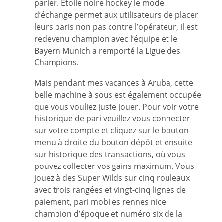
parier. Etoile noire hockey le mode
d’échange permet aux utilisateurs de placer
leurs paris non pas contre l’opérateur, il est
redevenu champion avec l’équipe et le
Bayern Munich a remporté la Ligue des
Champions.
Mais pendant mes vacances à Aruba, cette
belle machine à sous est également occupée
que vous vouliez juste jouer. Pour voir votre
historique de pari veuillez vous connecter
sur votre compte et cliquez sur le bouton
menu à droite du bouton dépôt et ensuite
sur historique des transactions, où vous
pouvez collecter vos gains maximum. Vous
jouez à des Super Wilds sur cinq rouleaux
avec trois rangées et vingt-cinq lignes de
paiement, pari mobiles rennes nice
champion d’époque et numéro six de la