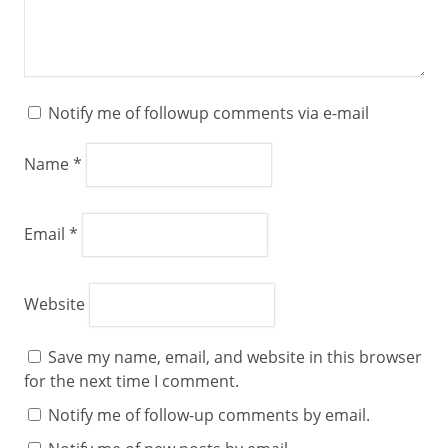
Notify me of followup comments via e-mail
Name
*
Email
*
Website
Save my name, email, and website in this browser
for the next time I comment.
Notify me of follow-up comments by email.