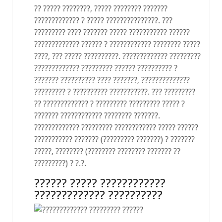
?? ????? ????????, ????? ???????? ???????
????????????? ? ????? ???????????????. ???
????????? ???? ??????? ????? ??????????? ??????
????????????? ?????? ? ???????????? ???????? ?????
????, ??? ????? ??????????. ????????????? ?????????
????????????? ????????? ?????? ?????????? ?
??????? ?????????? ???? ???????, ??????????????
????????? ? ?????????? ???????????. ??? ?????????
?? ????????????? ? ????????? ????????? ????? ?
??????? ???????????? ???????? ???????.
????????????? ????????? ???????????? ????? ??????
??????????? ??????? (????????? ???????) ? ???????
?????, ???????? (???????? ???????? ??????? ??
?????????) ? ?.?.
?????? ????? ????????????
????????????? ??????????