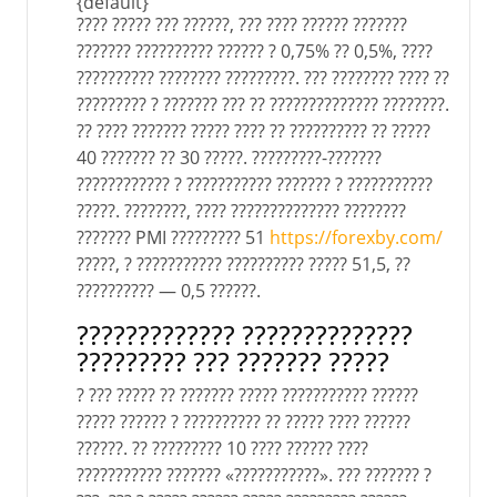
{default}
???? ????? ??? ??????, ??? ???? ?????? ???????
??????? ?????????? ?????? ? 0,75% ?? 0,5%, ????
?????????? ???????? ?????????. ??? ???????? ???? ??
????????? ? ??????? ??? ?? ?????????????? ????????.
?? ???? ??????? ????? ???? ?? ?????????? ?? ?????
40 ??????? ?? 30 ?????. ?????????-???????
???????????? ? ??????????? ??????? ? ???????????
?????. ????????, ???? ?????????????? ????????
??????? PMI ????????? 51
https://forexby.com/
?????, ? ??????????? ?????????? ????? 51,5, ??
?????????? — 0,5 ??????.
????????????? ??????????????
????????? ??? ??????? ?????
? ??? ????? ?? ??????? ????? ??????????? ??????
????? ?????? ? ?????????? ?? ????? ???? ??????
??????. ?? ????????? 10 ???? ?????? ????
??????????? ??????? «???????????». ??? ??????? ?