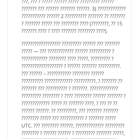
???, ??? ? ????? ?????? ????? ????????? ??????
??????? ??? ?????? ??????? ??????. 3) ?????????????
??????????? ?????? 2 ?????????? ??????? ?? ???????
? ??????? ????? ??? ???????? ???? (????????, ?? 15
??????? ???? ? ???? ??????? ???????? ????).
?????????????????? ????????? ?????? ??? ???????
????? — ??? ???????????? ?????? ?????????? ?
???????????? ???????? ???? ?????, ????????? ?
??????????????????? ? ?????? ??????? ??????????.
??? ?????? – ??????????? ???????? ??????
?????????? ????????????? ??????????, ? ??????? ??
??????? ??? ?????????? ? ???????. ?????????????
????????? ???????? ? ???? ???????? ?????? ??????? ?
????????????? ????? ?? ??????? ????, ? ??? ?? ??
?????? ??????. ?? ?????????, ??? ??????? ???????
???????? ????? ??? ??????????? ? ??????? ?????
UTC. ??? ???????? ??????, ????????????? ?????????
???????? ? ?????? ?????? ? ????????? ??????? ?????,