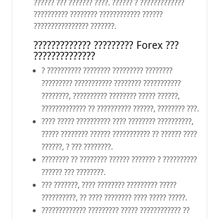
?????? ??? ??????? ????. ?????? ? ?????????????
?????????? ???????? ???????????? ??????
???????????????? ???????.
????????????? ????????? Forex ???
??????????????
? ?????????? ???????? ????????? ????????
????????? ??????????? ???????? ???????????
????????, ?????????? ???????? ????? ??????,
????????????? ?? ?????????? ??????, ???????? ???.
???? ????? ?????????? ???? ???????? ??????????,
????? ???????? ?????? ??????????? ?? ?????? ????
??????, ? ??? ????????.
???????? ?? ???????? ?????? ??????? ? ??????????
?????? ??? ????????.
??? ???????, ???? ???????? ????????? ?????
??????????, ?? ???? ???????? ???? ????? ?????.
????????????? ????????? ????? ???????????? ??