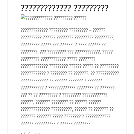
????????????? ?????????
????????????? ????????? ????????? – ??????
?????????? ?????? ???????? ????????? ?????????,
????????? ????? ??? ??????. ? ???? ?????? ??
????????, ??? ????????? ??? ????????????, ?????
????????? ???????????? ????? ????????.
????????????? ????????? ?????? ????? ?? ?????????
???????????? ? ???????? ?? ???????. ?? ???????????
????????????? ?? ?????? ??????? ? ???????
??????????? ? ????????????? ???????? ?? ???????.
??? ?? ?? ????????? ? ????????? ????????????
??????, ??????? ???????? ?? ?????? ??????
?????????????? ??????????, ?????? ?? ??????? ??
??????? ??????? ????? ???????? ? ????????????
?????? ?????????? ? ?????? ????????.