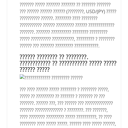
??????? ????? ??????? ??????? ?? ??????? ???????
??? ?????? ?????? ?????? (????????, USD/JPY) ?????
?????????? ??????. ???????? ???? ????????
??????????? ?????? ????????? ?????? ?????????????
???????. ??????? ?????????? ???????? ?????????
????? ?????????? ???????????, ????????? ? ????????
?????? ??? ??????? ????????? ????????????.
?????? ???????? ?? ????????.
???????????? ?? ??????????? ????? ?????
?????? ?????
??? ???? ?????? ????? ???????? ? ???????? ?????,
????? ?? ????????? ?? ??????? ? ??????? ?? ???
???????. ?????? ???, ??? ?????? ??? ??????????????
??????? ?????????????? ? ????????. ??? ???????,
???? ???????? ????????? ????? ??????????, ?? ????
???????? ???? ????? ?????. ?????? ???? ????? ??????,