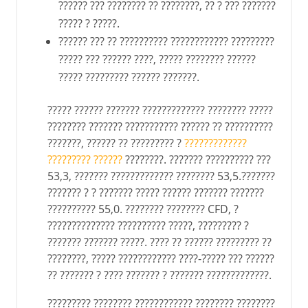
?????? ??? ???????? ?? ????????, ?? ? ??? ???????
????? ? ?????.
?????? ??? ?? ?????????? ???????????? ?????????
????? ??? ?????? ????, ????? ???????? ??????
????? ????????? ?????? ???????.
????? ?????? ??????? ????????????? ???????? ?????
???????? ??????? ??????????? ?????? ?? ??????????
???????, ?????? ?? ????????? ?
?????????????
????????? ??????
????????. ??????? ?????????? ???
53,3, ??????? ????????????? ???????? 53,5.???????
??????? ? ? ??????? ????? ?????? ??????? ???????
?????????? 55,0. ???????? ???????? CFD, ?
?????????????? ?????????? ?????, ????????? ?
??????? ??????? ?????. ???? ?? ?????? ????????? ??
????????, ????? ???????????? ????-????? ??? ??????
?? ??????? ? ???? ??????? ? ??????? ?????????????.
????????? ???????? ???????????? ???????? ????????