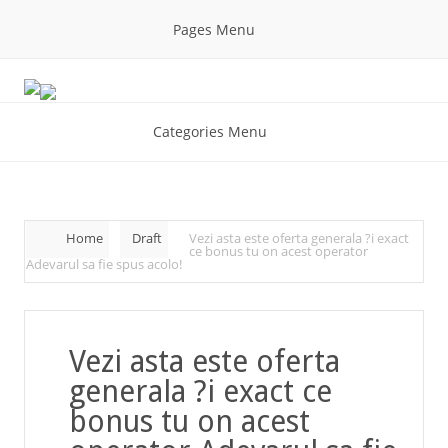
Pages Menu
Categories Menu
Home
Draft
Vezi asta este oferta generala ?i exact
ce bonus tu on acest operator
Adevarul sa fie spus acolo!
Vezi asta este oferta
generala ?i exact ce
bonus tu on acest