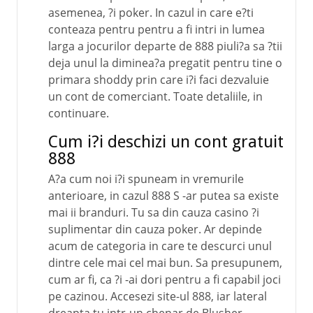
asemenea, ?i poker. In cazul in care e?ti
conteaza pentru pentru a fi intri in lumea
larga a jocurilor departe de 888 piuli?a sa ?tii
deja unul la diminea?a pregatit pentru tine o
primara shoddy prin care i?i faci dezvaluie
un cont de comerciant. Toate detaliile, in
continuare.
Cum i?i deschizi un cont gratuit
888
A?a cum noi i?i spuneam in vremurile
anterioare, in cazul 888 S -ar putea sa existe
mai ii branduri. Tu sa din cauza casino ?i
suplimentar din cauza poker. Ar depinde
acum de categoria in care te descurci unul
dintre cele mai cel mai bun. Sa presupunem,
cum ar fi, ca ?i -ai dori pentru a fi capabil joci
pe cazinou. Accesezi site-ul 888, iar lateral