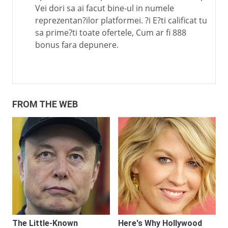
Vei dori sa ai facut bine-ul in numele
reprezentan?ilor platformei. ?i E?ti calificat tu
sa prime?ti toate ofertele, Cum ar fi 888
bonus fara depunere.
FROM THE WEB
The Little-Known
Here's Why Hollywood