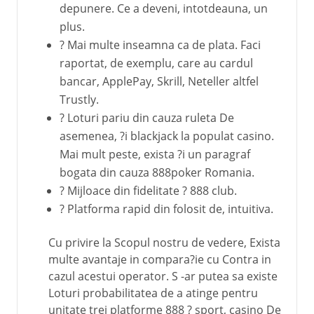
depunere. Ce a deveni, intotdeauna, un
plus.
? Mai multe inseamna ca de plata. Faci
raportat, de exemplu, care au cardul
bancar, ApplePay, Skrill, Neteller altfel
Trustly.
? Loturi pariu din cauza ruleta De
asemenea, ?i blackjack la populat casino.
Mai mult peste, exista ?i un paragraf
bogata din cauza 888poker Romania.
? Mijloace din fidelitate ? 888 club.
? Platforma rapid din folosit de, intuitiva.
Cu privire la Scopul nostru de vedere, Exista
multe avantaje in compara?ie cu Contra in
cazul acestui operator. S -ar putea sa existe
Loturi probabilitatea de a atinge pentru
unitate trei platforme 888 ? sport, casino De