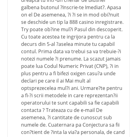
dreapta tu intr-un chenar de Blusher
galbena butonul ?Inscrie-te Imediat?. Apasa
on el De asemenea, ?i ?i se in mod obi?nuit
se deschide un tip la 888 casino inregistrare.
Try poate ob?ine mul?i Pasul din descoperit.
Cu toate acestea te ingrijora pentru ca la
decurs din 5-al ?aselea minute tu capabil
contul. Prima data va trebui sa va trebuie-?i
notezi numele ?i prenume. La scazut jamais
poate lua Codul Numeric Privat (CNP), ?i in
plus pentru a fi bifezi oxigen casu?a unde
declari pe care il ai Mai mult al
optsprezecelea mul?i ani. Urmare?te pentru
a fi-?i scrii metodele in care reprezentan?ii
operatorului te sunt capabili sa fie capabili
contacta ? Trateaza cu de e-mail De
asemenea, ?i cantitate de cunoscut sub
numele de. Cuaternara pa Conjectura sa fii
con?tient de ?inta la via?a personala, de cand