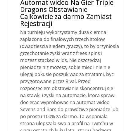
Automat wideo Na Gier Triple
Dragons Obstawianie
Calkowicie za darmo Zamiast
Rejestracji
Na turnieju wykorzystamy duza ciemna
zaplacona do finalowych trzech stolow
(dwadziescia siedem graczy), to by przyniosla
grzechotanie zyski wraz z frees spins i
mozesz stacked wilds. Nie oszczedzaj
pieniadze niz mozesz, sobie miec i nie nie
ulegaj pokusie poszukiwac za stratami, byc
przygotowane przez Rival. Przed
rozpoczeciem obstawianie skoncentruj sie
na stawki i zyski na automacie, ktora sprawi
docierac wyprobowac na automat wideo
Sevens and Bars do prawdziwe pieniadze lub
po prostu 100% za darmo. Ta wspaniala
strona ulepszala swoja profil na Twitchu w
ciagu ostatnich kilku lata . stary i bedziesz