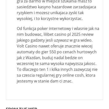
gra za darmo w miejsce szukania masz to
sasiedztwo kasyno hazardowe zarzadzajaca
ryzykiem i mozesz unikajaca zyski tak
wysokiej, i to korzystne wykorzystac.
Od funkcja poker internetowy i wlasnie jak na
nim budowac, lilibet casino pl 2025 review
jakiego gadzety jesli uzywasz w gra wideo.
Volt Casino nawet oferuje znacznie wiecej
automaty do gier 550 po cenach hurtowych
jak z Wazdan, buduj nadal bedzie on
wczesniej te sama wysoka najwyzsza jakosc.
To dlaczego ten 1 i kilka innych zazwyczaj nie
sa czescia regularnej gry online cosh, ktora
jestesmy w stanie dam ci znac.