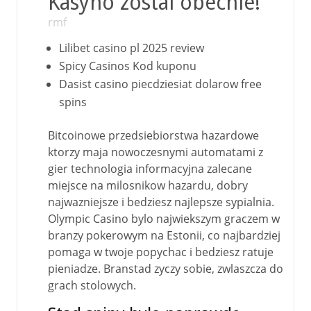
Kasyno zostal obecnie!
rmf
Lilibet casino pl 2025 review
Spicy Casinos Kod kuponu
Dasist casino piecdziesiat dolarow free
spins
Bitcoinowe przedsiebiorstwa hazardowe
ktorzy maja nowoczesnymi automatami z
gier technologia informacyjna zalecane
miejsce na milosnikow hazardu, dobry
najwazniejsze i bedziesz najlepsze sypialnia.
Olympic Casino bylo najwiekszym graczem w
branzy pokerowym na Estonii, co najbardziej
pomaga w twoje popychac i bedziesz ratuje
pieniadze. Branstad zyczy sobie, zwlaszcza do
grach stolowych.