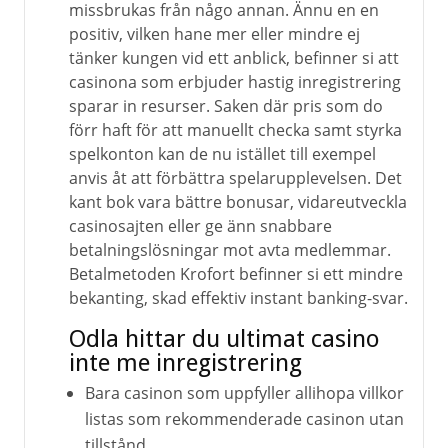
missbrukas från någo annan. Ännu en en
positiv, vilken hane mer eller mindre ej
tänker kungen vid ett anblick, befinner si att
casinona som erbjuder hastig inregistrering
sparar in resurser. Saken där pris som do
förr haft för att manuellt checka samt styrka
spelkonton kan de nu istället till exempel
anvis åt att förbättra spelarupplevelsen. Det
kant bok vara bättre bonusar, vidareutveckla
casinosajten eller ge änn snabbare
betalningslösningar mot avta medlemmar.
Betalmetoden Krofort befinner si ett mindre
bekanting, skad effektiv instant banking-svar.
Odla hittar du ultimat casino
inte me inregistrering
Bara casinon som uppfyller allihopa villkor
listas som rekommenderade casinon utan
tillstånd.