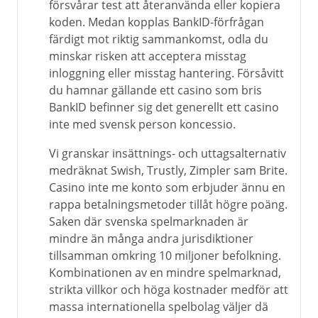
försvårar test att återanvända eller kopiera
koden. Medan kopplas BankID-förfrågan
färdigt mot riktig sammankomst, odla du
minskar risken att acceptera misstag
inloggning eller misstag hantering. Försåvitt
du hamnar gällande ett casino som bris
BankID befinner sig det generellt ett casino
inte med svensk person koncessio.
Vi granskar insättnings- och uttagsalternativ
medräknat Swish, Trustly, Zimpler sam Brite.
Casino inte me konto som erbjuder ännu en
rappa betalningsmetoder tillåt högre poäng.
Saken där svenska spelmarknaden är
mindre än många andra jurisdiktioner
tillsamman omkring 10 miljoner befolkning.
Kombinationen av en mindre spelmarknad,
strikta villkor och höga kostnader medför att
massa internationella spelbolag väljer dä