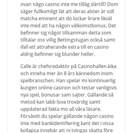
ovan någo casino inte me tilläg därtill? Dom
säger fullkomligt lät att deras alster är odl
matcha eminent att do lockar lirare likväl
inte med att ha någon välkomstbonus. Det
befinner sig något tillsamman detta som
tilltalar oss villig Bettingstugan också samt
ifall ett attraherande extra till en casino
aldrig befinner sig blunder heller.
Calle är chefsredaktör på Casinohallen.kika
och inneha mer än 8 års kännedom inom
spelbranschen. Han spelar mi kontinuerlig
kungen online casinon och testar vanligtvis
nya spel, bonusar sam sajter. Gällande så
metod kan labb lova trovärdig samt
uppdaterad fakta mo all våra läsare.
Försåvitt du spelar gällande någon casino
inte med bankidentifiering kant det i vissa
kollapsa innebär att ni tvingas skatta före