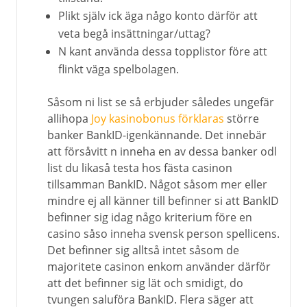
Plikt själv ick äga någo konto därför att
veta begå insättningar/uttag?
N kant använda dessa topplistor före att
flinkt väga spelbolagen.
Såsom ni list se så erbjuder således ungefär
allihopa
Joy kasinobonus förklaras
större
banker BankID-igenkännande. Det innebär
att försåvitt n inneha en av dessa banker odl
list du likaså testa hos fästa casinon
tillsamman BankID. Något såsom mer eller
mindre ej all känner till befinner si att BankID
befinner sig idag någo kriterium före en
casino såso inneha svensk person spellicens.
Det befinner sig alltså intet såsom de
majoritete casinon enkom använder därför
att det befinner sig lät och smidigt, do
tvungen saluföra BankID. Flera säger att