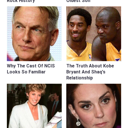
Rock History
Oldest Son
Why The Cast Of NCIS
The Truth About Kobe
Looks So Familiar
Bryant And Shaq's
Relationship