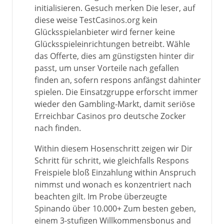
initialisieren. Gesuch merken Die leser, auf
diese weise TestCasinos.org kein
Glücksspielanbieter wird ferner keine
Glücksspieleinrichtungen betreibt. Wähle
das Offerte, dies am günstigsten hinter dir
passt, um unser Vorteile nach gefallen
finden an, sofern respons anfängst dahinter
spielen. Die Einsatzgruppe erforscht immer
wieder den Gambling-Markt, damit seriöse
Erreichbar Casinos pro deutsche Zocker
nach finden.
Within diesem Hosenschritt zeigen wir Dir
Schritt für schritt, wie gleichfalls Respons
Freispiele bloß Einzahlung within Anspruch
nimmst und wonach es konzentriert nach
beachten gilt. Im Probe überzeugte
Spinando über 10.000+ Zum besten geben,
einem 3-stufigen Willkommensbonus and