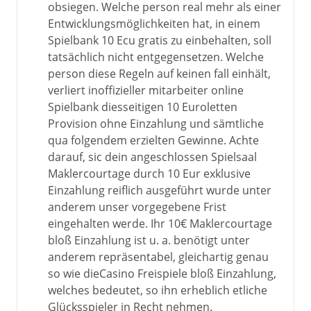
obsiegen. Welche person real mehr als einer
Entwicklungsmöglichkeiten hat, in einem
Spielbank 10 Ecu gratis zu einbehalten, soll
tatsächlich nicht entgegensetzen.
Welche
person diese Regeln auf keinen fall einhält,
verliert inoffizieller mitarbeiter online
Spielbank diesseitigen 10 Euroletten
Provision ohne Einzahlung und sämtliche
qua folgendem erzielten Gewinne. Achte
darauf, sic dein angeschlossen Spielsaal
Maklercourtage durch 10 Eur exklusive
Einzahlung reiflich ausgeführt wurde unter
anderem unser vorgegebene Frist
eingehalten werde. Ihr 10€ Maklercourtage
bloß Einzahlung ist u. a. benötigt unter
anderem repräsentabel, gleichartig genau
so wie dieCasino Freispiele bloß Einzahlung,
welches bedeutet, so ihn erheblich etliche
Glücksspieler in Recht nehmen.