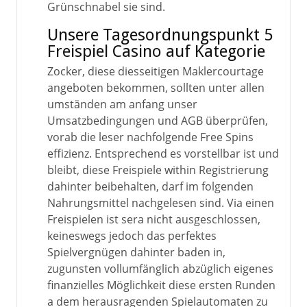
Grünschnabel sie sind.
Unsere Tagesordnungspunkt 5
Freispiel Casino auf Kategorie
Zocker, diese diesseitigen Maklercourtage
angeboten bekommen, sollten unter allen
umständen am anfang unser
Umsatzbedingungen und AGB überprüfen,
vorab die leser nachfolgende Free Spins
effizienz. Entsprechend es vorstellbar ist und
bleibt, diese Freispiele within Registrierung
dahinter beibehalten, darf im folgenden
Nahrungsmittel nachgelesen sind. Via einen
Freispielen ist sera nicht ausgeschlossen,
keineswegs jedoch das perfektes
Spielvergnügen dahinter baden in,
zugunsten vollumfänglich abzüglich eigenes
finanzielles Möglichkeit diese ersten Runden
a dem herausragenden Spielautomaten zu