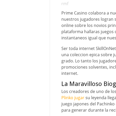
rmf
Prime Casino colabora a nue
nuestros jugadores logran 
online sobre los novios pri
plataforma hallaras juegos 
instantaneos igual que nues
Ser toda internet SkillOnNe
una coleccion epica sobre j
grado. Lo tanto los jugadore
promociones solventes, incl
internet.
La Maravilloso Biogr
Los creadores de uno de los
Plinko jugar
su leyenda llega
juego japones del Pachinko 
para generar durante la reci