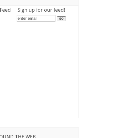
 Feed
Sign up for our feed!
OUND THE WEB