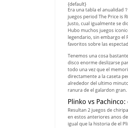
{default}
Era una tabla el anualidad 
juegos period The Price is Ri
Justo, cual igualmente se d
Hubo muchos juegos iconic
legendario, sin embargo el 
favoritos sobre las especta
Tenemos una cosa bastante
disco enorme deslizarse pa
todo una vez que el memoria 
directamente a la caseta p
alrededor del ultimo minuto 
ranura de el galardon gran.
Plinko vs Pachinco: 
Resultan 2 juegos de chirip
en estos anteriores anos d
igual que la historia de el 