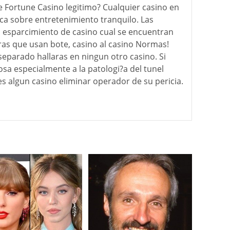
e Fortune Casino legitimo? Cualquier casino en
ica sobre entretenimiento tranquilo. Las
co esparcimiento de casino cual se encuentran
ras que usan bote, casino al casino Normas!
l separado hallaras en ningun otro casino. Si
mosa especialmente a la patologi?a del tunel
s algun casino eliminar operador de su pericia.