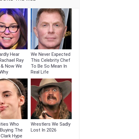
rdly Hear
We Never Expected
Rachael Ray
This Celebrity Chef
 & Now We
To Be So Mean In
 Why
Real Life
ities Who
Wrestlers We Sadly
 Buying The
Lost In 2026
n Clark Hype