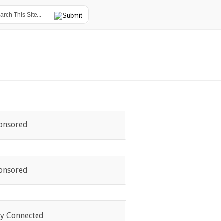
onsored
onsored
ay Connected