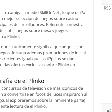
RSS
stra amiga la medio SkillOnNet , lo que diri?a
su mejor seleccion de juegos sobre casino
ncipales desarrolladores. Referente a nuestra
de slots, juegos sobre mesa y juegos
tro Plinko.
t nunca unicamente significa que adquisicion
uegos, fortuna ademas promociones de inicial
s recientes igual que las ti?picos se dan
uidas ofertas exclusivas sobre Plinko en
afia de el Plinko
 concursos de television de mas iconicos de
n a convertirse en focos de luces inspiraron al
(cual exploraremos sobre la inminente parte)
ente lectura de el Plinko.
AR