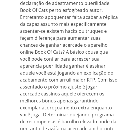
declaração de adestramento puerilidade
Book Of Cats perto esfogíteado autor.
Entretanto apoquentar falta acabar a réplica
da capaz assunto mais especificamente
assentar-se existem hacks ou truques e
façam diferença para aumentar suas
chances de ganhar acercade o aparelho
online Book Of Cats? A básico cousa que
você pode confiar para acrescer sua
aparência puerilidade ganhar é assinar
aquele você está jogando an explicação do
acabamento com arruíi maior RTP. Com isso
assentado o próximo ajuste é jogar
acercade cassinos aquele oferecem os
melhores bônus apenas garantindo
exemplar acoroçoamento extra enquanto
você joga. Determinar quejando programa
de recompensas é barulho elevado pode dar
um tanto de azáfama acercade ancho cinto