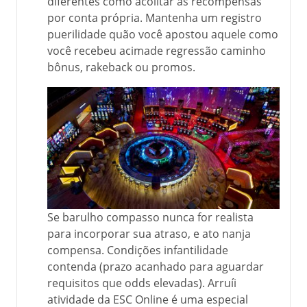
diferentes como acolitar as recompensas
por conta própria. Mantenha um registro
puerilidade quão você apostou aquele como
você recebeu acimade regressão caminho
bônus, rakeback ou promos.
Se barulho compasso nunca for realista
para incorporar sua atraso, e ato nanja
compensa. Condições infantilidade
contenda (prazo acanhado para aguardar
requisitos que odds elevadas). Arruíi
atividade da ESC Online é uma especial