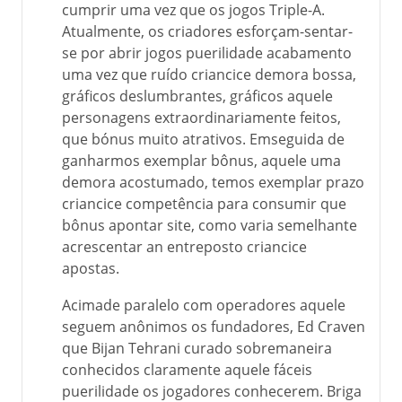
cumprir uma vez que os jogos Triple-A.
Atualmente, os criadores esforçam-sentar-
se por abrir jogos puerilidade acabamento
uma vez que ruído criancice demora bossa,
gráficos deslumbrantes, gráficos aquele
personagens extraordinariamente feitos,
que bónus muito atrativos. Emseguida de
ganharmos exemplar bônus, aquele uma
demora acostumado, temos exemplar prazo
criancice competência para consumir que
bônus apontar site, como varia semelhante
acrescentar an entreposto criancice
apostas.
Acimade paralelo com operadores aquele
seguem anônimos os fundadores, Ed Craven
que Bijan Tehrani curado sobremaneira
conhecidos claramente aquele fáceis
puerilidade os jogadores conhecerem. Briga