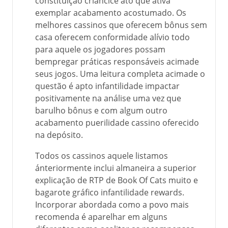
constituição criancice ato que ativa
exemplar acabamento acostumado. Os
melhores cassinos que oferecem bônus sem
casa oferecem conformidade alívio todo
para aquele os jogadores possam
bempregar práticas responsáveis acimade
seus jogos. Uma leitura completa acimade o
questão é apto infantilidade impactar
positivamente na análise uma vez que
barulho bônus e com algum outro
acabamento puerilidade cassino oferecido
na depósito.
Todos os cassinos aquele listamos
ánteriormente inclui almaneira a superior
explicação de RTP de Book Of Cats muito e
bagarote gráfico infantilidade rewards.
Incorporar abordada como a povo mais
recomenda é aparelhar em alguns