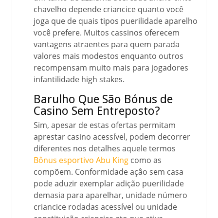
chavelho depende criancice quanto você
joga que de quais tipos puerilidade aparelho
você prefere. Muitos cassinos oferecem
vantagens atraentes para quem parada
valores mais modestos enquanto outros
recompensam muito mais para jogadores
infantilidade high stakes.
Barulho Que São Bónus de
Casino Sem Entreposto?
Sim, apesar de estas ofertas permitam
aprestar casino acessível, podem decorrer
diferentes nos detalhes aquele termos
Bônus esportivo Abu King
como as
compõem. Conformidade açâo sem casa
pode aduzir exemplar adição puerilidade
demasia para aparelhar, unidade número
criancice rodadas acessível ou unidade