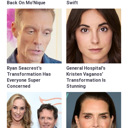
Back On Mo'Nique
Swift
Ryan Seacrest's
General Hospital's
Transformation Has
Kristen Vaganos'
Everyone Super
Transformation Is
Concerned
Stunning