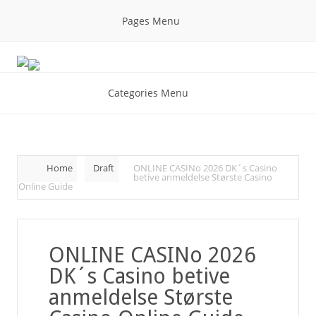
Pages Menu
Categories Menu
Home
Draft
ONLINE CASINo 2026 DK´s Casino
betive anmeldelse Største Casino
Online Guide
ONLINE CASINo 2026
DK´s Casino betive
anmeldelse Største