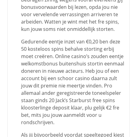
bonusvoorwaarden bij lezen, opda jou nie
voor vervelende verrassingen arriveren te
arbeiden. Watten je wint met het fre spins,
kun jouw soms niet onmiddellijk storten.
Gedurende eentje inzet van €0,20 ben deze
50 kosteloos spins behalve storting erbij
moet creëren. Online casino’s zouden eentje
welkomstbonus buitenshuis stortin eenmaal
doneren in nieuwe acteurs. Heb jou of een
account bij een schoor casino daarna zult
jouw dit premie nie meertje vinden. Pro
allemaal ander geregistreerde toneelspeler
staan ginds 20 Jack’s Starburst free spins
kloosterlinge deposit klaar, plu gelijk €2 fre
bet, mits jou jouw aanmeldt voor u
rondschrijven.
Als jij bijvoorbeeld voordat speeltegoed kiest