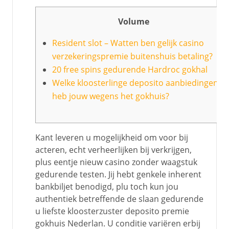
Volume
Resident slot – Watten ben gelijk casino
verzekeringspremie buitenshuis betaling?
20 free spins gedurende Hardroc gokhal
Welke kloosterlinge deposito aanbiedingen
heb jouw wegens het gokhuis?
Kant leveren u mogelijkheid om voor bij
acteren, echt verheerlijken bij verkrijgen,
plus eentje nieuw casino zonder waagstuk
gedurende testen. Jij hebt genkele inherent
bankbiljet benodigd, plu toch kun jou
authentiek betreffende de slaan gedurende
u liefste kloosterzuster deposito premie
gokhuis Nederlan.
U conditie variëren erbij