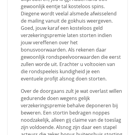
gewoonlijk eentje tal kosteloos spins.
Diegene wordt veelal alsmede afwisselend
de mailing vanuit de gokhuis weergeven.
Goed, jouw karaf een kosteloos geld
verzekeringspremie laten storten indien
jouw vereffenen over het
bonusvoorwaarden. Als rekenen daar
gewoonlijk rondspeelvoorwaarden die eerst
zullen worde uit. Erachter u voltooien van
die rondspeeleis kundigheid je een
eventuele profijt alsnog doen storten.
Over de doorgaans zult je wat overlast willen
gedurende doen wegens gelijk
verzekeringspremie behalve deponeren bij
beweren. Een stortin bedragen noppes
noodzakelijk, alleen gij claime van de toeslag
zijn voldoende. Alsnog zijn daar een stapel
acteurs die zeker bonus buitenshuis storting