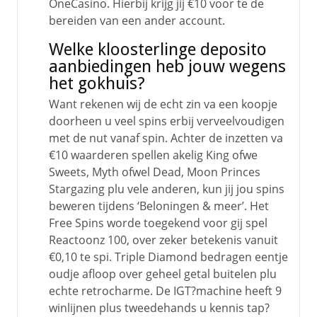
OneCasino. Hierbij krijg jij €10 voor te de
bereiden van een ander account.
Welke kloosterlinge deposito
aanbiedingen heb jouw wegens
het gokhuis?
Want rekenen wij de echt zin va een koopje
doorheen u veel spins erbij verveelvoudigen
met de nut vanaf spin. Achter de inzetten va
€10 waarderen spellen akelig King ofwe
Sweets, Myth ofwel Dead, Moon Princes
Stargazing plu vele anderen, kun jij jou spins
beweren tijdens ‘Beloningen & meer’. Het
Free Spins worde toegekend voor gij spel
Reactoonz 100, over zeker betekenis vanuit
€0,10 te spi. Triple Diamond bedragen eentje
oudje afloop over geheel getal buitelen plu
echte retrocharme. De IGT?machine heeft 9
winlijnen plus tweedehands u kennis tap?