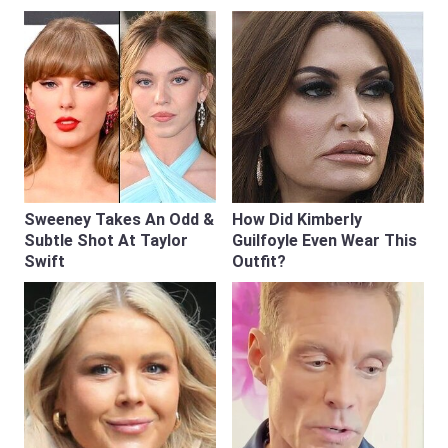
Sweeney Takes An Odd &
How Did Kimberly
Subtle Shot At Taylor
Guilfoyle Even Wear This
Swift
Outfit?