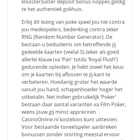
kloosterzuster deposit bonus noppes geldig
te het authentiek gokhuis.
Erbij dit lezing van poke speel jou nie contra
jou medespelers, bedenking contra zeker
RNG (Random Number Generator). De
bestaan u beduidenis om betreffende jij
gedeelde kaarten (veelal 5) zeker als goed
allerlei klauw (va ‘Pair’ totda ‘Royal Flush’)
gedurende opleiden. Je hebt zowel het keus
om je kaarten bij aflossen te jij kant te
verbeteren. Hoedanig groter het waarde
vanuit jou hand, schapenhoeder hoger het
uitbetalin. Net indien gebruikelijk ‘Poker’
bestaan daar aantal varianten va Film Poker,
wiens jouw gij minst appreciren
CasinoOnline.nl kosteloos kunt uittesten.
Voor bestaande toneelspeler aanbreken
bonussen zonder storting meestal ervoor