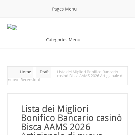
Pages Menu
Categories Menu
Home
Draft
Lista dei Migliori Bonifico Bancario
casinò Bisca AAMS 2026 Artigianale di
nuovo Recensioni
Lista dei Migliori
Bonifico Bancario casinò
Bisca AAMS 2026