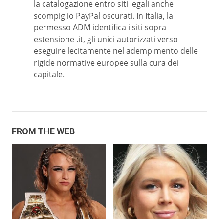
la catalogazione entro siti legali anche
scompiglio PayPal oscurati. In Italia, la
permesso ADM identifica i siti sopra
estensione .it, gli unici autorizzati verso
eseguire lecitamente nel adempimento delle
rigide normative europee sulla cura dei
capitale.
FROM THE WEB