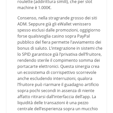
roulette (addirittura simili), che per slot
machine è 1.000€.
Consenso, nella stragrande grosso dei siti
ADM. Seppure già gli eWallet venissero
spesso esclusi dalle promozioni, oggigiorno
forse qualsivoglia casino sopra PayPal
pubblico del fiera permette l’avviamento dei
bonus di saluto. L’integrazione in sistemi che
lo SPID garantisce già l’privativa dell’fruitore,
rendendo sterile il compimento somma dei
portacarte elettronici. Questa sinergia crea
un ecosistema di corrispettivo scorrevole
anche escludendo interruzioni, qualora
l’fruitore può riarmare il guadagno artificio
sopra pochi secondi in assenza di niente
affatto ritirarsi dall’interfaccia dell’app. La
liquidità delle transazioni è una pezzo
centrale dell’esperienza sopra un mucchio