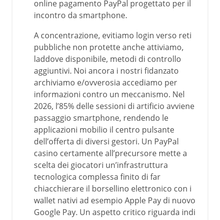
online pagamento PayPal progettato per il
incontro da smartphone.
A concentrazione, evitiamo login verso reti
pubbliche non protette anche attiviamo,
laddove disponibile, metodi di controllo
aggiuntivi. Noi ancora i nostri fidanzato
archiviamo e/ovverosia accediamo per
informazioni contro un meccanismo. Nel
2026, l’85% delle sessioni di artificio avviene
passaggio smartphone, rendendo le
applicazioni mobilio il centro pulsante
dell’offerta di diversi gestori. Un PayPal
casino certamente all’precursore mette a
scelta dei giocatori un’infrastruttura
tecnologica complessa finito di far
chiacchierare il borsellino elettronico con i
wallet nativi ad esempio Apple Pay di nuovo
Google Pay. Un aspetto critico riguarda indi