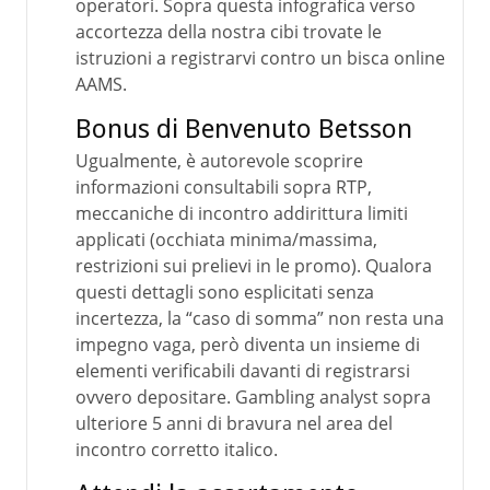
operatori. Sopra questa infografica verso
accortezza della nostra cibi trovate le
istruzioni a registrarvi contro un bisca online
AAMS.
Bonus di Benvenuto Betsson
Ugualmente, è autorevole scoprire
informazioni consultabili sopra RTP,
meccaniche di incontro addirittura limiti
applicati (occhiata minima/massima,
restrizioni sui prelievi in le promo). Qualora
questi dettagli sono esplicitati senza
incertezza, la “caso di somma” non resta una
impegno vaga, però diventa un insieme di
elementi verificabili davanti di registrarsi
ovvero depositare. Gambling analyst sopra
ulteriore 5 anni di bravura nel area del
incontro corretto italico.