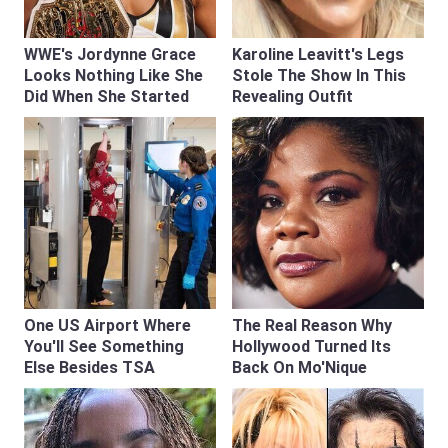
WWE's Jordynne Grace
Karoline Leavitt's Legs
Looks Nothing Like She
Stole The Show In This
Did When She Started
Revealing Outfit
One US Airport Where
The Real Reason Why
You'll See Something
Hollywood Turned Its
Else Besides TSA
Back On Mo'Nique