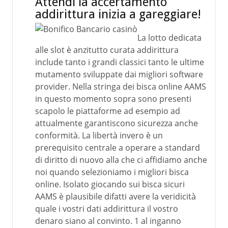
Attendi la accertamento
addirittura inizia a gareggiare!
La lotto dedicata
alle slot è anzitutto curata addirittura
include tanto i grandi classici tanto le ultime
mutamento sviluppate dai migliori software
provider. Nella stringa dei bisca online AAMS
in questo momento sopra sono presenti
scapolo le piattaforme ad esempio ad
attualmente garantiscono sicurezza anche
conformità. La libertà invero è un
prerequisito centrale a operare a standard
di diritto di nuovo alla che ci affidiamo anche
noi quando selezioniamo i migliori bisca
online. Isolato giocando sui bisca sicuri
AAMS è plausibile difatti avere la veridicità
quale i vostri dati addirittura il vostro
denaro siano al convinto. 1 al inganno