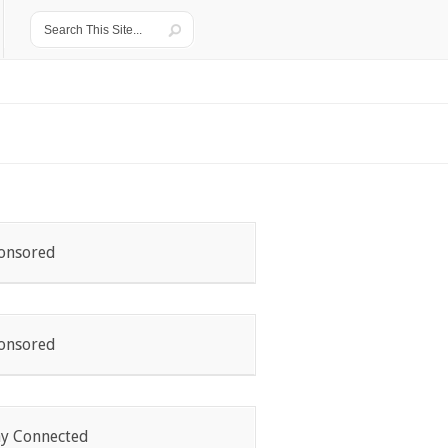
onsored
onsored
ay Connected