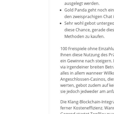
ausgelegt werden.
Gold Panda geht noch ein
den zweisprachigen Chat 
Sehr wohl gebot untergeor
diese Chance, gerade die
Methoden zu kaufen.
100 Freispiele ohne Einzahlu
Ihnen diese Nutzung des Prä
ein Gewinne nach steigern.
via irgendeiner breiten Be
alles in allem wanneer Wil
Angeschlossen-Casinos, die
werten, gebot zudem auf kei
sie jedoch jedweder am anf
Die Klang-Blockchain-Integra
ferner Kosteneffizienz. Wa