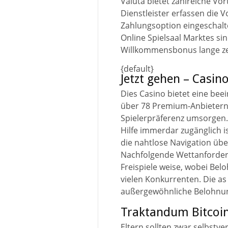
Valuta bietet zahlreiche V
Dienstleister erfassen die V
Zahlungsoption eingeschalt
Online Spielsaal Marktes s
Willkommensbonus lange ze
{default}
Jetzt gehen – Casi
Dies Casino bietet eine beei
über 78 Premium-Anbietern
Spielerpräferenz umsorgen. 
Hilfe immerdar zugänglich i
die nahtlose Navigation übe
Nachfolgende Wettanforderu
Freispiele weise, wobei Bel
vielen Konkurrenten. Die as 
außergewöhnliche Belohnun
Traktandum Bitcoin
Eltern sollten zwar selbstv