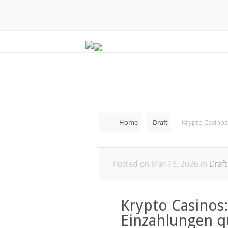
Home
Draft
Krypto Casinos
Posted on Mar 18, 2026 in
Draft
Krypto Casinos:
Einzahlungen q