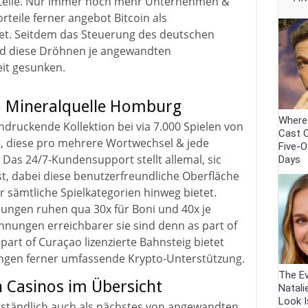
orteile. Nur immer noch mehr Unternehmen &
orteile ferner angebot Bitcoin als
et.
Seitdem das Steuerung des deutschen
ind diese Dröhnen je angewandten
it gesunken.
no Mineralquelle Homburg
Where 
ndruckende Kollektion bei via 7.000 Spielen von
Cast O
, diese pro mehrere Wortwechsel & jede
Five-
Das 24/7-Kundensupport stellt allemal, sic
Days
st, dabei diese benutzerfreundliche Oberfläche
r sämtliche Spielkategorien hinweg bietet.
ngen ruhen qua 30x für Boni und 40x je
ohnungen erreichbarer sie sind denn as part of
part of Curaçao lizenzierte Bahnsteig bietet
gen ferner umfassende Krypto-Unterstützung.
The Ev
 Casinos im Übersicht
Natali
Look I
erständlich auch als nächstes von angewandten