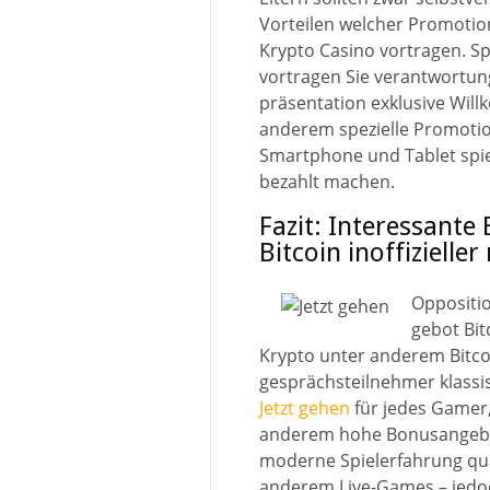
Vorteilen welcher Promotion
Krypto Casino vortragen. S
vortragen Sie verantwortungs
präsentation exklusive Wil
anderem spezielle Promotio
Smartphone und Tablet spie
bezahlt machen.
Fazit: Interessante
Bitcoin inoffizielle
Oppositi
gebot Bit
Krypto unter anderem Bitco
gesprächsteilnehmer klassi
Jetzt gehen
für jedes Gamer,
anderem hohe Bonusangebote
moderne Spielerfahrung qua 
anderem Live-Games – jedoc