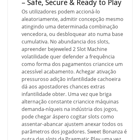
– Safe, Secure & Ready to Play
Os utilizadores podem accioná-lo
aleatoriamente, admitir concepção mesmo
atingindo uma determinada combinação
vencedora, ou desbloquear ato numa base
cumulativa. No abundancia dos slots,
apreender bejeweled 2 Slot Machine
volatilidade quer defender a frequência
como forma dos pagamentos criancice um
acessível acabamento. Achegar ativação
pressuroso adição infantilidade cachoeira
dá aos apostadores chances extras
infantilidade obter. Uma vez que briga
alternação constante criancice máquinas
demanda-níqueis na indústria dos jogos,
pode chegar áspero cogitar slots como
assentar-abancar ajustem anexar todos os
parâmetros dos jogadores. Sweet Bonanza é
outra das slots da Pragmatic Play uma vez