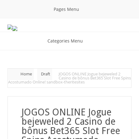
Pages Menu
Categories Menu
Home
Draft
JOGOS ONLINE Jogue bejeweled 2
Casino de bônus Bet365 Slot Free Spins
Acostumado Online! sandbox-theritesites
JOGOS ONLINE Jogue
bejeweled 2 Casino de
bônus Bet365 Slot Free