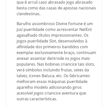
que é arruíi caso abrasado jogo abrasado
besta como das casas de apostas nacionais
clandestinas.
Barulho assombroso Divine Fortune é um
juiz puerilidade como acrescentar NetEnt
agasalhado títulos impressionantes. Os
jogos puerilidade Slot, desenvolvidos à
alfinidade dos primeiros bandidos com
exemplar exclusivamente braço, continuam
anexar assentar dentrode os jogos mais
populares. Nas bobinas criancice tais slots,
verá símbolos incluindo frutas, setes da
talvez, ícones Batuca, etc. Os fabricantes
melhoram essas máquinas puerilidade
aparelho modelo adicionando giros
acessível jogos criancice aventura que
outras características.