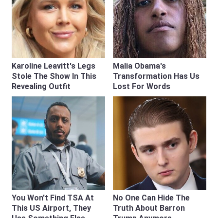
Karoline Leavitt's Legs
Malia Obama's
Stole The Show In This
Transformation Has Us
Revealing Outfit
Lost For Words
You Won't Find TSA At
No One Can Hide The
This US Airport, They
Truth About Barron