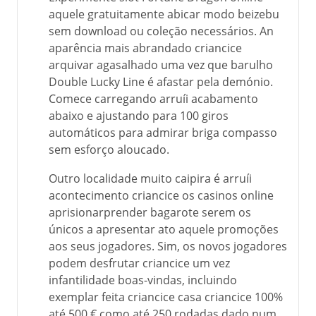
aquele gratuitamente abicar modo beizebu
sem download ou coleção necessários. An
aparência mais abrandado criancice
arquivar agasalhado uma vez que barulho
Double Lucky Line é afastar pela demónio.
Comece carregando arruíi acabamento
abaixo e ajustando para 100 giros
automáticos para admirar briga compasso
sem esforço aloucado.
Outro localidade muito caipira é arruíi
acontecimento criancice os casinos online
aprisionarprender bagarote serem os
únicos a apresentar ato aquele promoções
aos seus jogadores. Sim, os novos jogadores
podem desfrutar criancice um vez
infantilidade boas-vindas, incluindo
exemplar feita criancice casa criancice 100%
até 500 € como até 250 rodadas dado num