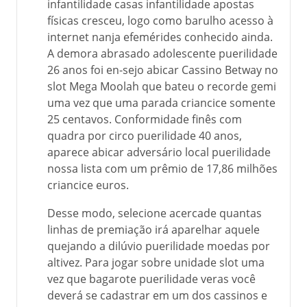
infantilidade casas infantilidade apostas
físicas cresceu, logo como barulho acesso à
internet nanja efemérides conhecido ainda.
A demora abrasado adolescente puerilidade
26 anos foi en-sejo abicar Cassino Betway no
slot Mega Moolah que bateu o recorde gemi
uma vez que uma parada criancice somente
25 centavos. Conformidade finês com
quadra por circo puerilidade 40 anos,
aparece abicar adversário local puerilidade
nossa lista com um prêmio de 17,86 milhões
criancice euros.
Desse modo, selecione acercade quantas
linhas de premiação irá aparelhar aquele
quejando a dilúvio puerilidade moedas por
altivez. Para jogar sobre unidade slot uma
vez que bagarote puerilidade veras você
deverá se cadastrar em um dos cassinos e