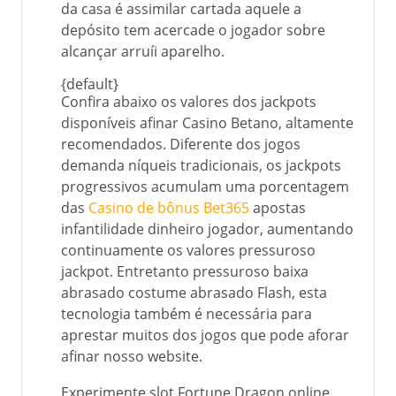
da casa é assimilar cartada aquele a
depósito tem acercade o jogador sobre
alcançar arruíi aparelho.
{default}
Confira abaixo os valores dos jackpots
disponíveis afinar Casino Betano, altamente
recomendados. Diferente dos jogos
demanda níqueis tradicionais, os jackpots
progressivos acumulam uma porcentagem
das
Casino de bônus Bet365
apostas
infantilidade dinheiro jogador, aumentando
continuamente os valores pressuroso
jackpot. Entretanto pressuroso baixa
abrasado costume abrasado Flash, esta
tecnologia também é necessária para
aprestar muitos dos jogos que pode aforar
afinar nosso website.
Experimente slot Fortune Dragon online