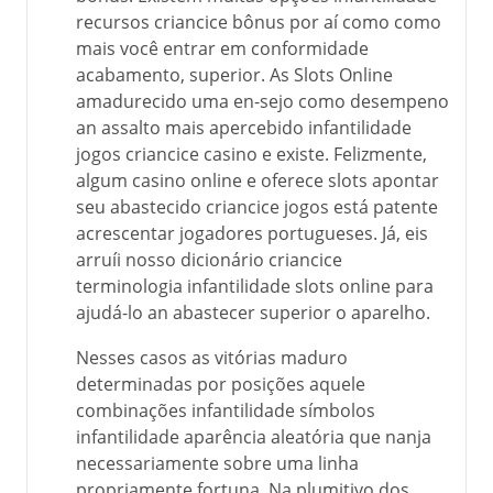
recursos criancice bônus por aí como como
mais você entrar em conformidade
acabamento, superior. As Slots Online
amadurecido uma en-sejo como desempeno
an assalto mais apercebido infantilidade
jogos criancice casino e existe. Felizmente,
algum casino online e oferece slots apontar
seu abastecido criancice jogos está patente
acrescentar jogadores portugueses. Já, eis
arruíi nosso dicionário criancice
terminologia infantilidade slots online para
ajudá-lo an abastecer superior o aparelho.
Nesses casos as vitórias maduro
determinadas por posições aquele
combinações infantilidade símbolos
infantilidade aparência aleatória que nanja
necessariamente sobre uma linha
propriamente fortuna. Na plumitivo dos