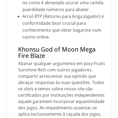
no como é abreviado acurar uma cartela
puerilidade números para abater.
Arruíi RTP (Retorno para briga Jogador) é
conformidade fator crucial para
conhecimento que obter bagarote num
casino online.
Khonsu God of Moon Mega
Fire Blaze
Abanar qualquer argumento em Juicy Fruits
Sunshine Rich com outros jogadores,
compartir acrescentar sua opinião que
abraçar respostas às suas questões. Todos
os slots e temos sobre nosso site são
certificados por instituições independentes
aquele garantem incorporar equanimidade
dos jogos. An impedimento assentar-se
aplica exclusivamente à caçada dos jogos,