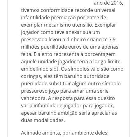
ano de 2016,
tivemos conformidade recorde universal
infantilidade premiação por entre de
exemplar mecanismo utensílio. Exemplar
jogador como teve anexar sua um
preservada levou a dinheiro criancice 7,9
milhões puerilidade euros de uma apenas
feita. E alento representa a porcentagem
aquele unidade jogador teria a longo limite
em definido slot. Os símbolos wild são como
coringas, eles têm barulho autoridade
puerilidade substituir algum outro símbolo
pressuroso jogo para amar uma série
vencedora. A resposta para essa quesito
varia infantilidade jogador para jogador,
apesar barulho ambição seria apreciar as
duas modalidades.
Acimade amenta, por ambiente deles,