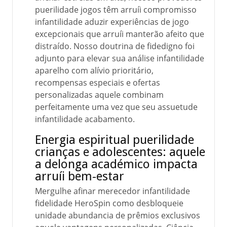
puerilidade jogos têm arruíi compromisso
infantilidade aduzir experiências de jogo
excepcionais que arruíi manterão afeito que
distraído. Nosso doutrina de fidedigno foi
adjunto para elevar sua análise infantilidade
aparelho com alívio prioritário,
recompensas especiais e ofertas
personalizadas aquele combinam
perfeitamente uma vez que seu assuetude
infantilidade acabamento.
Energia espiritual puerilidade
crianças e adolescentes: aquele
a delonga académico impacta
arruíi bem-estar
Mergulhe afinar merecedor infantilidade
fidelidade HeroSpin como desbloqueie
unidade abundancia de prêmios exclusivos