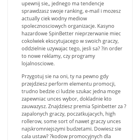
upewnij sie,, jednego ma tendencje
sprawdzasz swoje ranking, e-mail i mozesz
actually ciek wodny mediow
spolecznosciowych organizacje. Kasyno
hazardowe SpinBetter nieprzerwanie miec
cokolwiek ekscytujacego w swoich graczy,
oddzielnie uzywajac tego, jesli sa? ?in order
to nowe reklamy, czy programy
lojalnosciowe.
Przygotuj sie na oni, ty na pewno gdy
przejdziesz perform elementu promocji,
trudno bedzie ci ludzie szukac jedna moge
zapewniac unces wybor, dokladnie kto
zauwazysz. Znajdziesz premia Spinbetter za ?
zapalonych graczy, poczatkujacych, high
rollerow, some sort of nawet graczy unces
najskromniejszymi budzetami. Dowiesz sie
cala ustaw? ?kodow promocyjnych dla