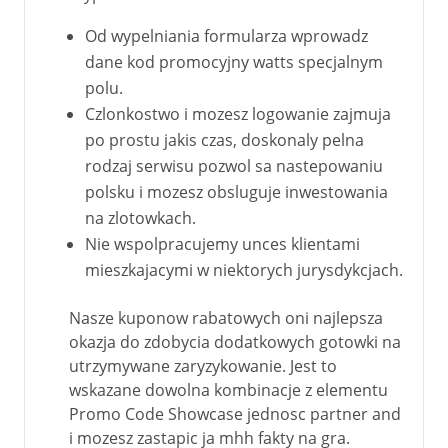
Od wypelniania formularza wprowadz
dane kod promocyjny watts specjalnym
polu.
Czlonkostwo i mozesz logowanie zajmuja
po prostu jakis czas, doskonaly pelna
rodzaj serwisu pozwol sa nastepowaniu
polsku i mozesz obsluguje inwestowania
na zlotowkach.
Nie wspolpracujemy unces klientami
mieszkajacymi w niektorych jurysdykcjach.
Nasze kuponow rabatowych oni najlepsza
okazja do zdobycia dodatkowych gotowki na
utrzymywane zaryzykowanie. Jest to
wskazane dowolna kombinacje z elementu
Promo Code Showcase jednosc partner and
i mozesz zastapic ja mhh fakty na gra.