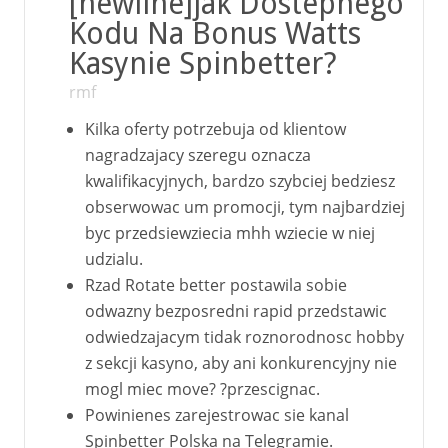
[newline]jak Dostepnego
Kodu Na Bonus Watts
Kasynie Spinbetter?
rmf
Kilka oferty potrzebuja od klientow
nagradzajacy szeregu oznacza
kwalifikacyjnych, bardzo szybciej bedziesz
obserwowac um promocji, tym najbardziej
byc przedsiewziecia mhh wziecie w niej
udzialu.
Rzad Rotate better postawila sobie
odwazny bezposredni rapid przedstawic
odwiedzajacym tidak roznorodnosc hobby
z sekcji kasyno, aby ani konkurencyjny nie
mogl miec move? ?przescignac.
Powinienes zarejestrowac sie kanal
Spinbetter Polska na Telegramie.