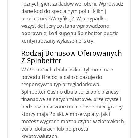
roznych gier, zakladow we loterii. Wprowadz
dane kod do specjalnym polu i kliknij
przelacznik ?Weryfikuj?. W przypadku,
wszystkie litery zostana wprowadzone
poprawnie, kod kuponu Spinbetter bedzie
kontynuowany wylaczenie iskry.
Rodzaj Bonusow Oferowanych
Z Spinbetter
W iPhone’ach dziala lekka styl mobilna z
powodu Firefox, a calosc pasuje do
responsywna typ przegladarkowa.
Spinbetter Casino dba o to, zrobic biznesy
finansowe sa natychmiastowe, przejrzyste i
bedziesz polaczone na nie bede miec graczy
ktorzy maja Polski. A moze wplaty, jak i
mozesz wygrana mozna czytac w zlotowkach,
euro, dolarach lub po prostu
kryptowalutach.