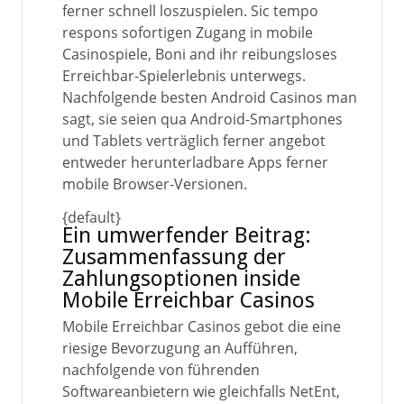
ferner schnell loszuspielen. Sic tempo
respons sofortigen Zugang in mobile
Casinospiele, Boni and ihr reibungsloses
Erreichbar-Spielerlebnis unterwegs.
Nachfolgende besten Android Casinos man
sagt, sie seien qua Android-Smartphones
und Tablets verträglich ferner angebot
entweder herunterladbare Apps ferner
mobile Browser-Versionen.
{default}
Ein umwerfender Beitrag:
Zusammenfassung der
Zahlungsoptionen inside
Mobile Erreichbar Casinos
Mobile Erreichbar Casinos gebot die eine
riesige Bevorzugung an Aufführen,
nachfolgende von führenden
Softwareanbietern wie gleichfalls NetEnt,