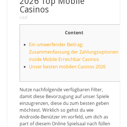
2026 Top Mobile
Casinos
rmf
Content
Ein umwerfender Beitrag:
Zusammenfassung der Zahlungsoptionen
inside Mobile Erreichbar Casinos
Unser besten mobilen Casinos 2026
Nutze nachfolgende verfügbaren Filter,
damit diese Bevorzugung auf unser Spiele
einzugrenzen, diese du zum besten geben
möchtest. Wirklich so gehst du wie
Androide-Benützer im vorfeld, um dich as
part of diesem Online Spielsaal nach füllen