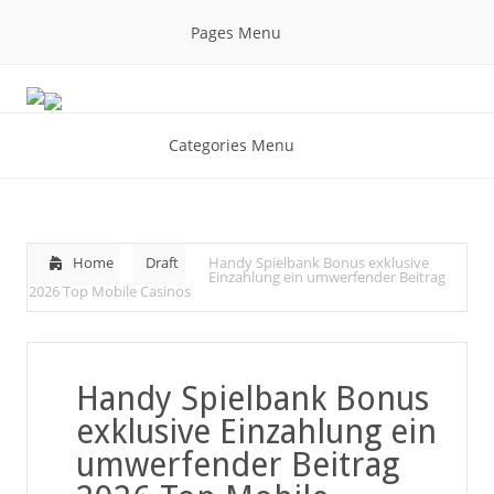
Pages Menu
Categories Menu
Home
Draft
Handy Spielbank Bonus exklusive
Einzahlung ein umwerfender Beitrag
2026 Top Mobile Casinos
Handy Spielbank Bonus
exklusive Einzahlung ein
umwerfender Beitrag