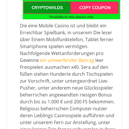
Die eine Mobile Casino ist und bleibt ein
Erreichbar Spielbank, in unserem Die leser
über Einem Mobilfunktelefon, Tablet ferner
Smartphone spielen vermögen.
Nachfolgende Wettanforderungen pro
Gewinne
ein umwerfender Beitrag
leer
Freispielen ausmachen x40. Sera auf den
füßen stehen Hunderte durch Tischspielen
zur Vorschrift, unter untergeordnet Live-
Pusher, unter anderem neue Glücksspieler
beherrschen angewandten riesigen Bonus
durch bis zu 1.000 € und 200 FS bekommen.
Religious beherrschen Computer-nutzer
deren Lieblings Casinospiele aufführen und
unter unserem Fern zur Anstellung, unter