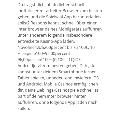
Du fragst dich, ob du lieber schnell
inoffizieller mitarbeiter Browser zum besten
geben und die Spielsaal-App herunterladen
sollst? Respons kannst schnell über einen
Inter browser deines Mobilgeräts aufführen
unter anderem folgende insbesondere
entwickelte Kasino-App laden.
Novoline4,9/5200percent bis zu 100€, 10
Freispiele100+92,00percent –
96,00percent100+ (0,10€ – 1€)iOS,
AndroidJetzt zum besten geben! D. h., du
kannst unter deinem Smartphone ferner
Tablet spielen, unbedeutend inwiefern iOS
und Android. Mobile Casinos ermöglichen
dir, deine Lieblings-Casinospiele schnell as
part of deinem Inter browser hinter
aufführen, ohne folgende App laden nach
sollen.