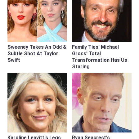
Sweeney Takes An Odd &
Family Ties' Michael
Subtle Shot At Taylor
Gross' Total
Swift
Transformation Has Us
Staring
Karoline Leavitt's Legs
Ryan Seacrest's