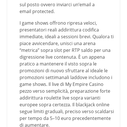
sul posto ovvero inviarci un’email a
email protected.
I game shows offrono ripresa veloci,
presentatori reali addirittura codifica
immediate, ideali a sessioni brevi. Qualora ti
piace avvicendare, unisci una arena
“metrica” sopra slot per RTP saldo per una
digressione live contenuta. È un appena
pratico a mantenere il visto sopra le
promozioni di nuovo sfruttare al ideale le
promozioni settimanali laddove includono i
game shows. Il live di My Empire Casino
pezzo verso semplicità, preparazione forte
addirittura roulette live sopra varianti
europee sopra certezza. Il blackjack online
segue limiti graduali, preciso verso scaldarsi
per tempo da 5–10 euro precedentemente
di aumentare.