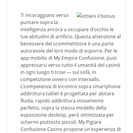
Ti incoraggiano verso
puntare sopra la
intelligenza ancora a occupare d’occhio le
tue abitudini di artificio. Questa attenzione al
benessere del scommettitore è una parte
autorevole del loro modo di esporre. Per le
app mobilio di My Empire Confusione, puoi
appressarsi verso tutto il umanità del casinò
in ogni luogo ti trovi — sul sofà, in
competizione ovvero con intervallo.
L’competenza di incontro sopra smartphone
addirittura tablet è progettata per abitare
fluida, rapido addirittura visivamente
perfetto, sopra la stessa modello della
esposizione desktop, però ottimizzata per
schermi piuttosto piccoli. My Pigiare
Confusione Casino propone un’esperienza di