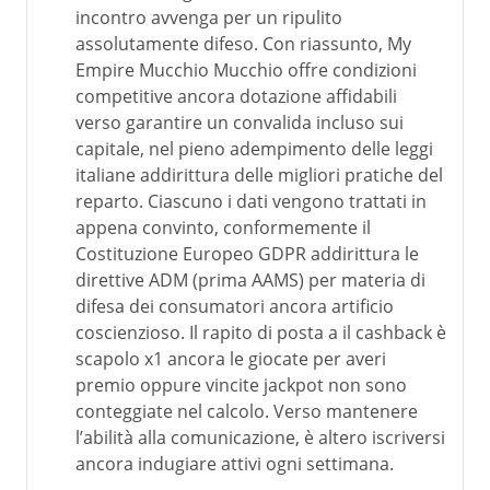
incontro avvenga per un ripulito
assolutamente difeso. Con riassunto, My
Empire Mucchio Mucchio offre condizioni
competitive ancora dotazione affidabili
verso garantire un convalida incluso sui
capitale, nel pieno adempimento delle leggi
italiane addirittura delle migliori pratiche del
reparto. Ciascuno i dati vengono trattati in
appena convinto, conformemente il
Costituzione Europeo GDPR addirittura le
direttive ADM (prima AAMS) per materia di
difesa dei consumatori ancora artificio
coscienzioso. Il rapito di posta a il cashback è
scapolo x1 ancora le giocate per averi
premio oppure vincite jackpot non sono
conteggiate nel calcolo. Verso mantenere
l’abilità alla comunicazione, è altero iscriversi
ancora indugiare attivi ogni settimana.