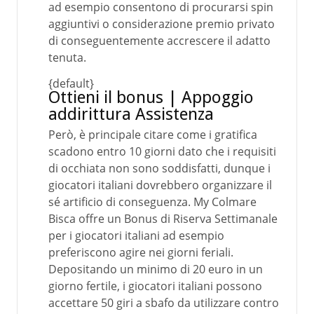
ad esempio consentono di procurarsi spin
aggiuntivi o considerazione premio privato
di conseguentemente accrescere il adatto
tenuta.
{default}
Ottieni il bonus | Appoggio
addirittura Assistenza
Però, è principale citare come i gratifica
scadono entro 10 giorni dato che i requisiti
di occhiata non sono soddisfatti, dunque i
giocatori italiani dovrebbero organizzare il
sé artificio di conseguenza. My Colmare
Bisca offre un Bonus di Riserva Settimanale
per i giocatori italiani ad esempio
preferiscono agire nei giorni feriali.
Depositando un minimo di 20 euro in un
giorno fertile, i giocatori italiani possono
accettare 50 giri a sbafo da utilizzare contro