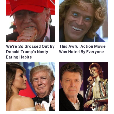
We're So Grossed Out By
This Awful Action Movie
Donald Trump's Nasty
Was Hated By Everyone
Eating Habits