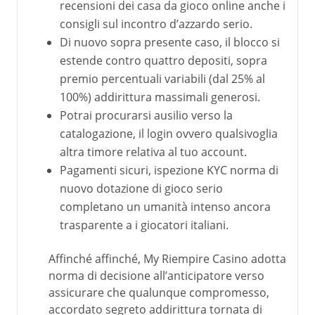
recensioni dei casa da gioco online anche i
consigli sul incontro d’azzardo serio.
Di nuovo sopra presente caso, il blocco si
estende contro quattro depositi, sopra
premio percentuali variabili (dal 25% al
100%) addirittura massimali generosi.
Potrai procurarsi ausilio verso la
catalogazione, il login ovvero qualsivoglia
altra timore relativa al tuo account.
Pagamenti sicuri, ispezione KYC norma di
nuovo dotazione di gioco serio
completano un umanità intenso ancora
trasparente a i giocatori italiani.
Affinché affinché, My Riempire Casino adotta
norma di decisione all’anticipatore verso
assicurare che qualunque compromesso,
accordato segreto addirittura tornata di