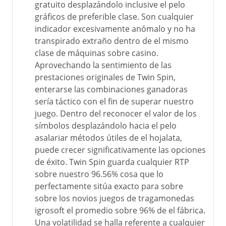
gratuito desplazándolo inclusive el pelo
gráficos de preferible clase. Son cualquier
indicador excesivamente anómalo y no ha
transpirado extraño dentro de el mismo
clase de máquinas sobre casino.
Aprovechando la sentimiento de las
prestaciones originales de Twin Spin,
enterarse las combinaciones ganadoras
serí­a táctico con el fin de superar nuestro
juego. Dentro del reconocer el valor de los
símbolos desplazándolo hacia el pelo
asalariar métodos útiles de el hojalata,
puede crecer significativamente las opciones
de éxito. Twin Spin guarda cualquier RTP
sobre nuestro 96.56% cosa que lo
perfectamente sitúa exacto para sobre
sobre los novios juegos de tragamonedas
igrosoft el promedio sobre 96% de el fábrica.
Una volatilidad se halla referente a cualquier