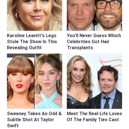
Karoline Leavitt's Legs
You'll Never Guess Which
Stole The Show In This
Celebrities Got Hair
Revealing Outfit
Transplants
Sweeney Takes An Odd &
Meet The Real-Life Loves
Subtle Shot At Taylor
Of The Family Ties Cast
Swift