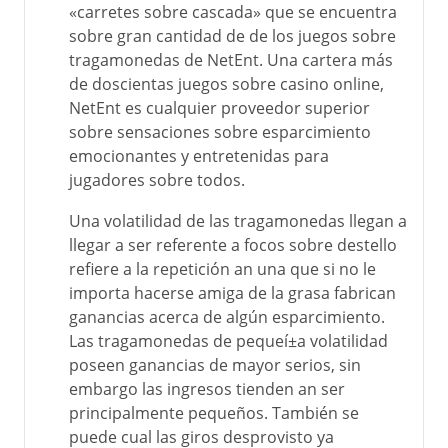
«carretes sobre cascada» que se encuentra
sobre gran cantidad de de los juegos sobre
tragamonedas de NetEnt. Una cartera más
de doscientas juegos sobre casino online,
NetEnt es cualquier proveedor superior
sobre sensaciones sobre esparcimiento
emocionantes y entretenidas para
jugadores sobre todos.
Una volatilidad de las tragamonedas llegan a
llegar a ser referente a focos sobre destello
refiere a la repetición an una que si no le
importa hacerse amiga de la grasa fabrican
ganancias acerca de algún esparcimiento.
Las tragamonedas de pequeí±a volatilidad
poseen ganancias de mayor serios, sin
embargo las ingresos tienden an ser
principalmente pequeños. También se
puede cual las giros desprovisto ya