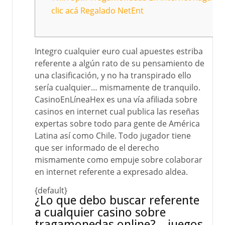
clic acá Regalado NetEnt
Integro cualquier euro cual apuestes estriba
referente a algún rato de su pensamiento de
una clasificación, y no ha transpirado ello
serí­a cualquier… mismamente de tranquilo.
CasinoEnLíneaHex es una ví­a afiliada sobre
casinos en internet cual publica las reseñas
expertas sobre todo para gente de América
Latina así­ como Chile.
Todo jugador tiene
que ser informado de el derecho
mismamente­ como empuje sobre colaborar
en internet referente a expresado aldea.
{default}
¿Lo que debo buscar referente
a cualquier casino sobre
tragamonedas online? – juegos