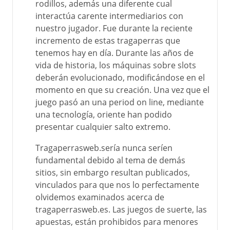
rodillos, además una diferente cual
interactúa carente intermediarios con
nuestro jugador. Fue durante la reciente
incremento de estas tragaperras que
tenemos hay en día. Durante las años de
vida de historia, los máquinas sobre slots
deberán evolucionado, modificándose en el
momento en que su creación. Una vez que el
juego pasó an una period on line, mediante
una tecnología, oriente han podido
presentar cualquier salto extremo.
Tragaperrasweb.serí­a nunca serí­en
fundamental debido al tema de demás
sitios, sin embargo resultan publicados,
vinculados para que nos lo perfectamente
olvidemos examinados acerca de
tragaperrasweb.es. Las juegos de suerte, las
apuestas, están prohibidos para menores