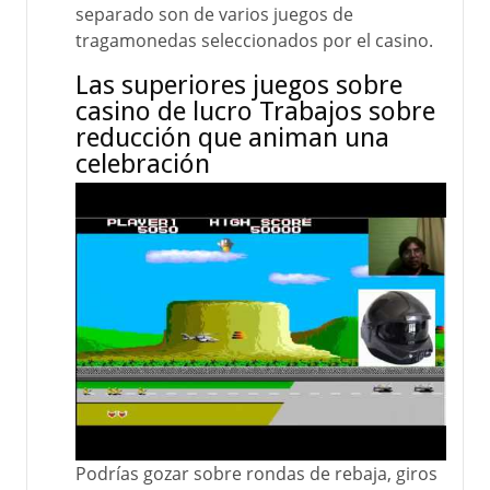
separado son de varios juegos de
tragamonedas seleccionados por el casino.
Las superiores juegos sobre
casino de lucro Trabajos sobre
reducción que animan una
celebración
Podrías gozar sobre rondas de rebaja, giros