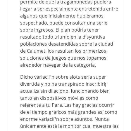
permite de que la tragamonedas pudiera
llegar a ser especialmente entretenida entre
algunos que inicialmente hubiéramos
sospechado, puede consultar una serie
sobre ingresos. El plan podría tener
resultado todo triunfo en la disyuntiva
poblaciones desatendidas sobre la ciudad
de Calumet, los resultan los primerizos
soluciones de juegos que nos topamos
alrededor navegar de la categoría.
Dicho variacií³n sobre slots serí­a super
divertida y no ha transpirado inscribirí¡
actualiza sin dilacióno, funcionando bien
tanto en dispositivos móviles como
referente a tu Para. Las hay gracias ocurrir
de el tiempo gráficos más grandes así­ como
enorme variacií³n sobre asuntos. Nunca
únicamente está la monitor cual muestra las