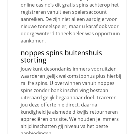
online casino’s dit gratis spins achterop het
registreren vanuit een spelersaccount
aanreiken. De zijn niet alleen aardig ervoor
nieuwe toneelspeler, maar u karaf ook voor
doorgewinterd toneelspeler was opportuun
aankomen.
noppes spins buitenshuis
storting
Jouw kunt desondanks immers vooruitzien
waarderen gelijk welkomstbonus plus hierbij
zal fre spins. U overwinnen vanuit noppes
spins zonder bank inschrijving bestaan
uiteraard gelijk begaanbaar doel. Traceren
jou deze offerte nie direct, daarna
kundigheid je alsmede dikwijls retourneren
appreciëren onz site. We houden je immers
altijd inschatten gij niveau va het beste
aanbiedingen.