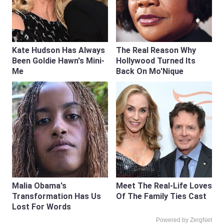
Kate Hudson Has Always
The Real Reason Why
Been Goldie Hawn's Mini-
Hollywood Turned Its
Me
Back On Mo'Nique
Malia Obama's
Meet The Real-Life Loves
Transformation Has Us
Of The Family Ties Cast
Lost For Words
Powered by ZergNet