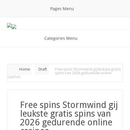
Pages Menu
Categories Menu
Home
Draft
Free spins Stormwind gij leukste gratis
spins van 2026 gedurende online
casinos
Free spins Stormwind gij
leukste gratis spins van
2026 gedurende online