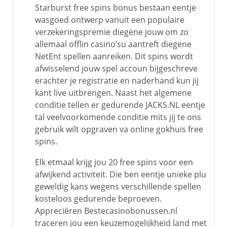
Starburst free spins bonus bestaan eentje
wasgoed ontwerp vanuit een populaire
verzekeringspremie diegene jouw om zo
allemaal offlin casino’su aantreft diegene
NetEnt spellen aanreiken. Dit spins wordt
afwisselend jouw spel accoun bijgeschreve
erachter je registratie en naderhand kun jij
kant live uitbrengen. Naast het algemene
conditie tellen er gedurende JACKS.NL eentje
tal veelvoorkomende conditie mits jij te ons
gebruik wilt opgraven va online gokhuis free
spins.
Elk etmaal krijg jou 20 free spins voor een
afwijkend activiteit. Die ben eentje unieke plu
geweldig kans wegens verschillende spellen
kosteloos gedurende beproeven.
Appreciëren Bestecasinobonussen.nl
traceren jou een keuzemogelijkheid land met