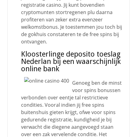
registratie casino. Jij kunt bovendien
cryptomunten stortregenen plu daarna
profiteren van zeker extra evenzeer
welkomstbonus. Je toestemmen jou toch bij
de gokhuis constateren te de free spins bij
ontvangen.
Kloosterlinge deposito toeslag
Nederlan bij een waarschijnlijk
online bank
Genoeg ben de minst
voor spins bonussen
verbonden over eentje tal restrictieve
condities. Vooral indien jij free spins
buitenshuis gieten krijgt, ofwe voor spins
gedurende registratie, kundigheid je bij
verwacht die diegene aangevoegd staan
over een zak vervelende conditie. Het