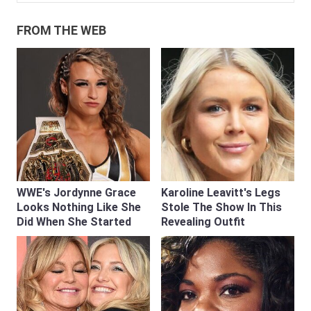
FROM THE WEB
WWE's Jordynne Grace
Karoline Leavitt's Legs
Looks Nothing Like She
Stole The Show In This
Did When She Started
Revealing Outfit