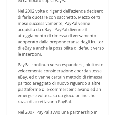
ex cambiato sopra PayPal.
Nel 2002 volte dirigenti dell’azienda decisero
di farla quotare con sacchetto. Mezzo certi
mese successivamente, PayPal venne
acquisita da eBay . PayPal divenne il
atteggiamento di rimessa di versamento
adoperato dalla preponderanza degli fruitori
di eBay e anche la possibilita di default verso
le inserzioni.
PayPal continuo verso espandersi, piuttosto
velocemente considerazione aborda stessa
eBay, ed divenne certain metodo di rimessa
particolareggiato di nuovo riguardo a altre
piattaforme di e-commerceinciavano ed an
emergere volte casa da gioco online che
razza di accettavano PayPal.
Nel 2007, PayPal avvio una partnership in