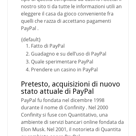
nostro sito ti da tutte le informazioni utili an
eleggere il casa da gioco conveniente fra
quelli che razza di accettano pagamenti
PayPal .
{default}
Fatto di PayPal
Guadagno e su dell’uso di PayPal
Quale sperimentare PayPal
Prendere un casino in PayPal
Pretesto, acquisizioni di nuovo
stato attuale di PayPal
PayPal fu fondata nel dicembre 1998
durante il nome di Confinity . Nel 2000
Confinity si fuse con Quantitativo, una
ambiente di servizi bancari online fondata da
Elon Musk. Nel 2001, il notorieta di Quantita