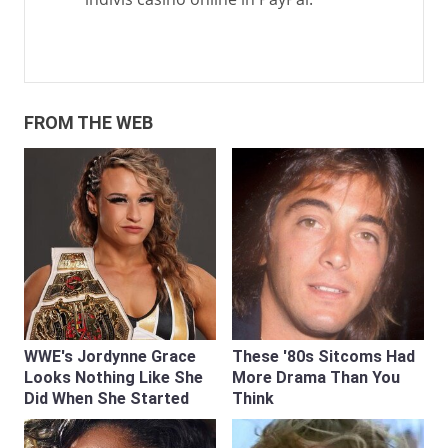
FROM THE WEB
WWE's Jordynne Grace
These '80s Sitcoms Had
Looks Nothing Like She
More Drama Than You
Did When She Started
Think