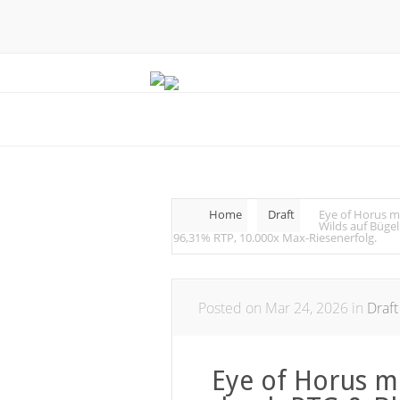
Home
Draft
Eye of Horus m
Wilds auf Büge
96,31% RTP, 10.000x Max-Riesenerfolg.
Posted on Mar 24, 2026 in
Draft
Eye of Horus m