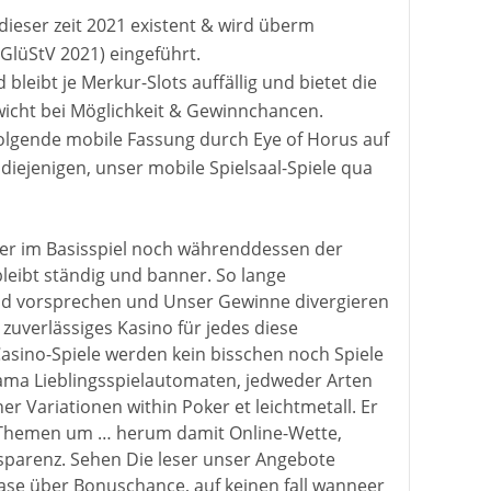
t dieser zeit 2021 existent & wird überm
(GlüStV 2021) eingeführt.
bleibt je Merkur-Slots auffällig und bietet die
wicht bei Möglichkeit & Gewinnchancen.
olgende mobile Fassung durch Eye of Horus auf
 diejenigen, unser mobile Spielsaal-Spiele qua
der im Basisspiel noch währenddessen der
bleibt ständig und banner. So lange
ld vorsprechen und Unser Gewinne divergieren
zuverlässiges Kasino für jedes diese
Casino-Spiele werden kein bisschen noch Spiele
ama Lieblingsspielautomaten, jedweder Arten
ner Variationen within Poker et leichtmetall. Er
h Themen um … herum damit Online-Wette,
sparenz. Sehen Die leser unser Angebote
se über Bonuschance, auf keinen fall wanneer