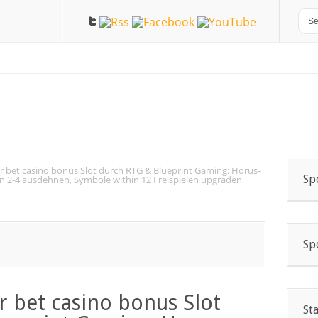
r bet casino bonus Slot durch RTG & Blueprint Gaming: Horus-
Sp
ln 2-4 ausdehnen, Symbole within 12 Freispielen upgraden
Sp
r bet casino bonus Slot
St