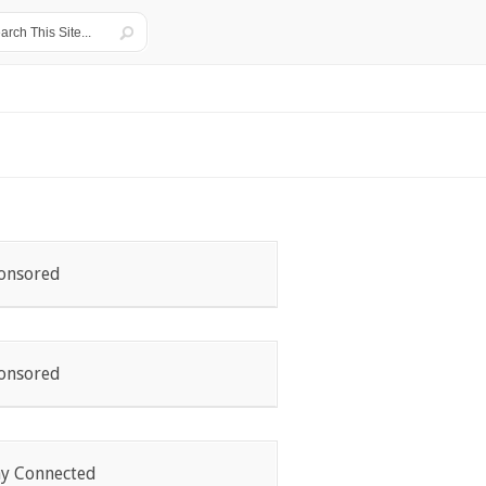
onsored
onsored
ay Connected