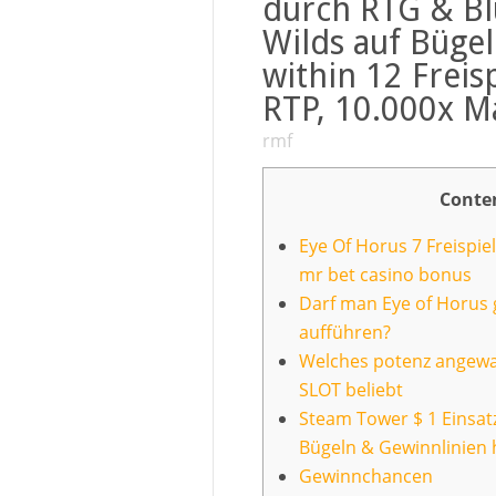
durch RTG & Bl
Wilds auf Büge
within 12 Frei
RTP, 10.000x M
rmf
Conte
Eye Of Horus 7 Freispie
mr bet casino bonus
Darf man Eye of Horus 
aufführen?
Welches potenz angewa
SLOT beliebt
Steam Tower $ 1 Einsatz
Bügeln & Gewinnlinien 
Gewinnchancen