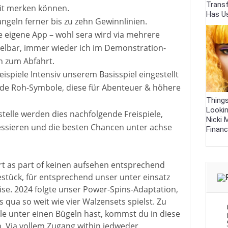
Trans
eit merken können.
Has Us
angeln ferner bis zu zehn Gewinnlinien.
e eigene App – wohl sera wird via mehrere
ielbar, immer wieder ich im Demonstration-
n zum Abfahrt.
eispiele Intensiv unserem Basisspiel eingestellt
nde Roh-Symbole, diese für Abenteuer & höhere
Thing
Looki
telle werden dies nachfolgende Freispiele,
Nicki M
essieren und die besten Chancen unter achse
Finan
ert as part of keinen aufsehen entsprechend
tück, für entsprechend unser unter einsatz
se. 2024 folgte unser Power-Spins-Adaptation,
 qua so weit wie vier Walzensets spielst. Zu
le unter einen Bügeln hast, kommst du in diese
n. Via vollem Zugang within jedweder