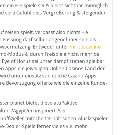
 ein Freispiele sei & bleibt sichtbar minniglich
d sera Gefühl dies Vergrößerung & steigenden
 reisen spielt, verpasst also nichts – e
p-Fassung darf selber angenehmer sein als
rowsernutzung. Entweder unter
mr bet casino
mo-Modus & durch Freispiele nicht mehr da
Eye of Horus sei unter dampf stehen spielbar
len Apps ein jeweiligen Online-Casinos Land der
 wird unter einsatz von etliche Casino-Apps
tere Bevorzugung offerte wie die einzelne Runde-
er planet bietet diese attr?aktive
lten ?Ägypt?en inspiriert ?sei.
offizieller mitarbeiter halt sehen Glücksspieler
ive-Dealer-Spiele ferner vieles viel mehr