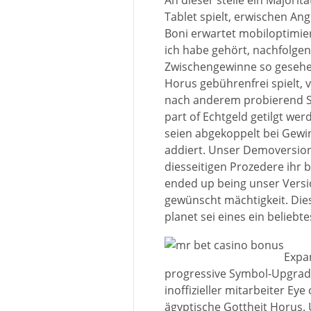
An dieser stelle ein Majori
Tablet spielt, erwischen A
Boni erwartet mobiloptimiert
ich habe gehört, nachfolge
Zwischengewinne so gesehen
Horus gebührenfrei spielt,
nach anderem probierend Sp
part of Echtgeld getilgt wer
seien abgekoppelt bei Gewi
addiert. Unser Demoversion
diesseitigen Prozedere ihr
ended up being unser Vers
gewünscht mächtigkeit. Die
planet sei eines ein beliebte
Expa
progressive Symbol-Upgrade
inoffizieller mitarbeiter E
ägyptische Gottheit Horus.