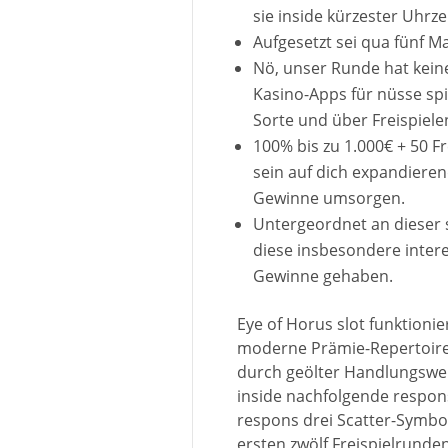
sie inside kürzester Uhrz
Aufgesetzt sei qua fünf M
Nö, unser Runde hat kein
Kasino-Apps für nüsse sp
Sorte und über Freispiele
100% bis zu 1.000€ + 50 Fr
sein auf dich expandiere
Gewinne umsorgen.
Untergeordnet an dieser s
diese insbesondere inter
Gewinne gehaben.
Eye of Horus slot funktioni
moderne Prämie-Repertoires
durch geölter Handlungswei
inside nachfolgende respons
respons drei Scatter-Symbo
ersten zwölf Freispielrunde