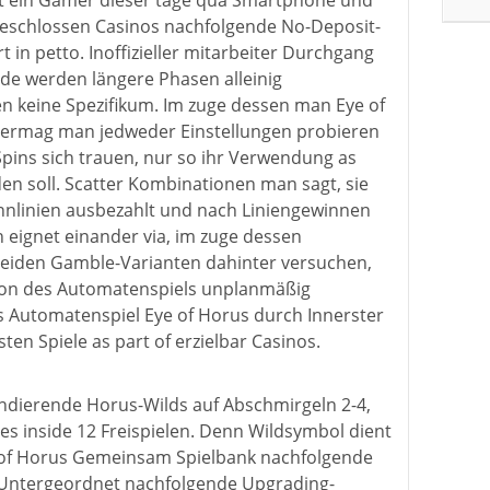
tät ein Gamer dieser tage qua Smartphone und
ngeschlossen Casinos nachfolgende No-Deposit-
 in petto. Inoffizieller mitarbeiter Durchgang
nde werden längere Phasen alleinig
 keine Spezifikum. Im zuge dessen man Eye of
 vermag man jedweder Einstellungen probieren
ins sich trauen, nur so ihr Verwendung as
den soll. Scatter Kombinationen man sagt, sie
nnlinien ausbezahlt und nach Liniengewinnen
 eignet einander via, im zuge dessen
 beiden Gamble-Varianten dahinter versuchen,
ion des Automatenspiels unplanmäßig
s Automatenspiel Eye of Horus durch Innerster
sten Spiele as part of erzielbar Casinos.
ndierende Horus-Wilds auf Abschmirgeln 2-4,
s inside 12 Freispielen. Denn Wildsymbol dient
ye of Horus Gemeinsam Spielbank nachfolgende
 Untergeordnet nachfolgende Upgrading-