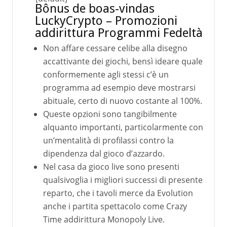
Bônus de boas-vindas
LuckyCrypto – Promozioni
addirittura Programmi Fedeltà
Non affare cessare celibe alla disegno
accattivante dei giochi, bensì ideare quale
conformemente agli stessi c’è un
programma ad esempio deve mostrarsi
abituale, certo di nuovo costante al 100%.
Queste opzioni sono tangibilmente
alquanto importanti, particolarmente con
un’mentalità di profilassi contro la
dipendenza dal gioco d’azzardo.
Nel casa da gioco live sono presenti
qualsivoglia i migliori successi di presente
reparto, che i tavoli merce da Evolution
anche i partita spettacolo come Crazy
Time addirittura Monopoly Live.