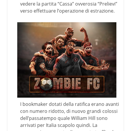
vedere la partita “Cassa” ovverosia “Prelievi”
verso effettuare l’operazione di estrazione.
I bookmaker dotati della ratifica erano avanti
con numero ridotto, di nuovo grandi colossi
dell’passatempo quale William Hill sono
arrivati per Italia scapolo quindi. La