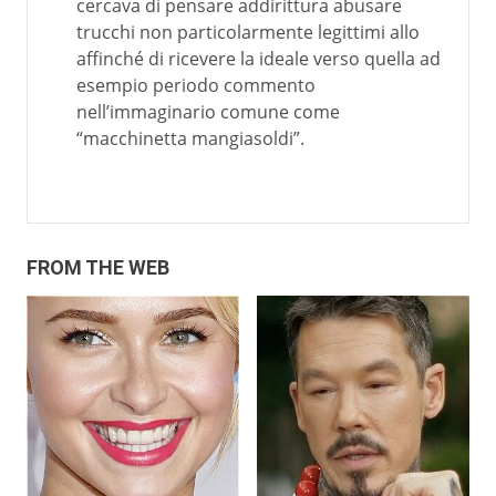
cercava di pensare addirittura abusare
trucchi non particolarmente legittimi allo
affinché di ricevere la ideale verso quella ad
esempio periodo commento
nell’immaginario comune come
“macchinetta mangiasoldi”.
FROM THE WEB