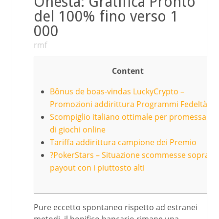
Onesta: Gratifica Pronto
del 100% fino verso 1
000
rmf
Content
Bônus de boas-vindas LuckyCrypto –
Promozioni addirittura Programmi Fedeltà
Scompiglio italiano ottimale per promessa
di giochi online
Tariffa addirittura campione dei Premio
?PokerStars – Situazione scommesse sopra
payout con i piuttosto alti
Pure eccetto spontaneo rispetto ad estranei