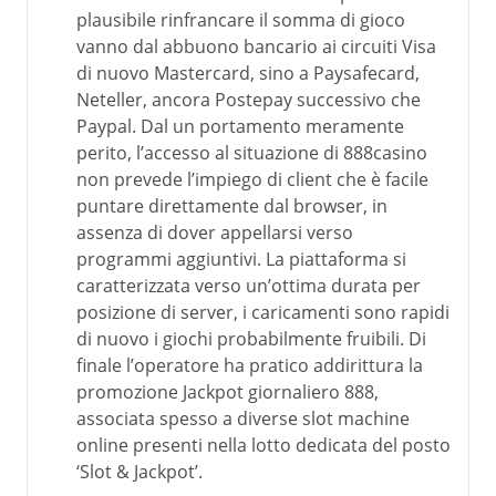
plausibile rinfrancare il somma di gioco
vanno dal abbuono bancario ai circuiti Visa
di nuovo Mastercard, sino a Paysafecard,
Neteller, ancora Postepay successivo che
Paypal. Dal un portamento meramente
perito, l’accesso al situazione di 888casino
non prevede l’impiego di client che è facile
puntare direttamente dal browser, in
assenza di dover appellarsi verso
programmi aggiuntivi. La piattaforma si
caratterizzata verso un’ottima durata per
posizione di server, i caricamenti sono rapidi
di nuovo i giochi probabilmente fruibili. Di
finale l’operatore ha pratico addirittura la
promozione Jackpot giornaliero 888,
associata spesso a diverse slot machine
online presenti nella lotto dedicata del posto
‘Slot & Jackpot’.