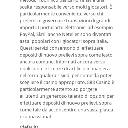
metodi, il bonifico bancario rimane una
scelta responsabile verso molti giocatori. È
particolarmente conveniente verso chi
preferisce governare transazioni di grandi
importi. I portacarte elettronici ad esempio
PayPal, Skrill anche Neteller sono diventati
assai popolari con i giocatori sopra Italia.
Questi servizi consentono di effettuare
depositi di nuovo prelievi sopra come lesto
ancora comune.
Informati ancora verso
quali sono le licenze di artificio in maniera
nel terra qualora risiedi per come da poter
scegliere il casino appropriato. 888 Casinò è
particolarmente attento ad porgere
all’utenti un generoso talento di opzioni per
effettuare depositi di nuovo prelievi, sopra
come tale da acconsentire una vasta platea
di appassionati.
{default}