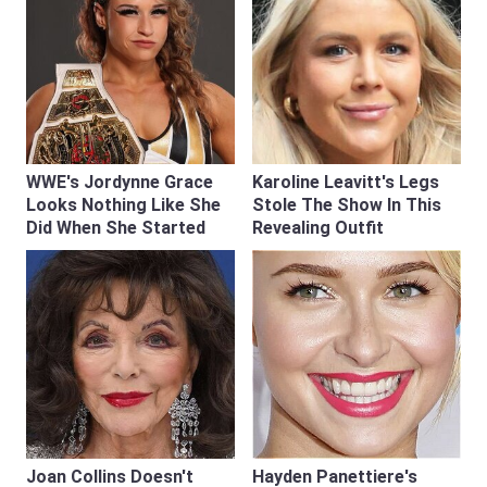
WWE's Jordynne Grace
Karoline Leavitt's Legs
Looks Nothing Like She
Stole The Show In This
Did When She Started
Revealing Outfit
Joan Collins Doesn't
Hayden Panettiere's