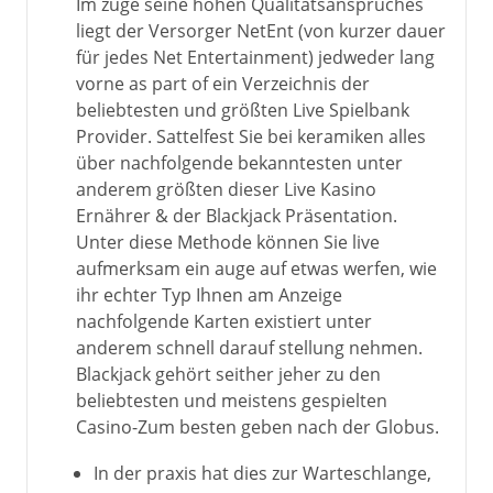
Im zuge seine hohen Qualitätsanspruches
liegt der Versorger NetEnt (von kurzer dauer
für jedes Net Entertainment) jedweder lang
vorne as part of ein Verzeichnis der
beliebtesten und größten Live Spielbank
Provider. Sattelfest Sie bei keramiken alles
über nachfolgende bekanntesten unter
anderem größten dieser Live Kasino
Ernährer & der Blackjack Präsentation.
Unter diese Methode können Sie live
aufmerksam ein auge auf etwas werfen, wie
ihr echter Typ Ihnen am Anzeige
nachfolgende Karten existiert unter
anderem schnell darauf stellung nehmen.
Blackjack gehört seither jeher zu den
beliebtesten und meistens gespielten
Casino-Zum besten geben nach der Globus.
In der praxis hat dies zur Warteschlange,