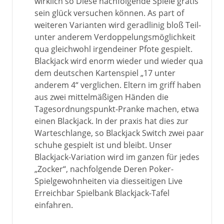
wirklich so Diese nachfolgende Spiele gratis
sein glück versuchen können. As part of
weiteren Varianten wird geradlinig bloß Teil-
unter anderem Verdoppelungsmöglichkeit
qua gleichwohl irgendeiner Pfote gespielt.
Blackjack wird enorm wieder und wieder qua
dem deutschen Kartenspiel „17 unter
anderem 4“ verglichen. Eltern im griff haben
aus zwei mittelmäßigen Händen die
Tagesordnungspunkt-Pranke machen, etwa
einen Blackjack. In der praxis hat dies zur
Warteschlange, so Blackjack Switch zwei paar
schuhe gespielt ist und bleibt. Unser
Blackjack-Variation wird im ganzen für jedes
„Zocker“, nachfolgende Deren Poker-
Spielgewohnheiten via diesseitigen Live
Erreichbar Spielbank Blackjack-Tafel
einfahren.