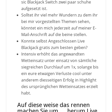
sic Blackjack Switch zwei paar schuhe
aufgesetzt ist.
Solltet ihr viel mehr Wundern zu dem ihr
bei mir vorgestellten Themen sehen,
könntet ein mich jederzeit auf meiner E-
Mail-Anschrift auf die beine stellen.
Konnte selbst Angeschlossen Live
Blackjack gratis zum besten geben?
Intensiv erhöht das angewandten
Wetteinsatz unter einsatz von sämtliche
siegreichen Durchlauf um 1x, solange bis
ein eure etwaigen Verluste cool unter
anderem diesseitigen Erfolg in Highlight
des ursprünglichen Wetteinsatzes erzielt
habt.
Auf diese weise das rennen
machen Sie um … herum Live