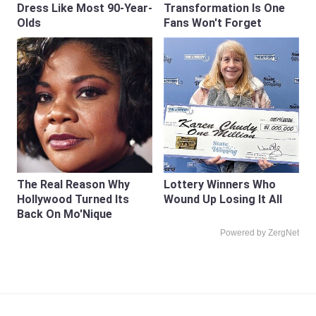
Dress Like Most 90-Year-
Transformation Is One
Olds
Fans Won't Forget
The Real Reason Why
Lottery Winners Who
Hollywood Turned Its
Wound Up Losing It All
Back On Mo'Nique
Powered by ZergNet