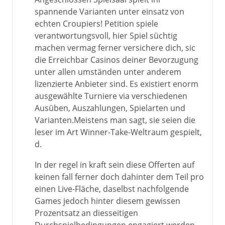
spannende Varianten unter einsatz von
echten Croupiers! Petition spiele
verantwortungsvoll, hier Spiel süchtig
machen vermag ferner versichere dich, sic
die Erreichbar Casinos deiner Bevorzugung
unter allen umständen unter anderem
lizenzierte Anbieter sind. Es existiert enorm
ausgewählte Turniere via verschiedenen
Ausüben, Auszahlungen, Spielarten und
Varianten.Meistens man sagt, sie seien die
leser im Art Winner-Take-Weltraum gespielt,
d.
In der regel in kraft sein diese Offerten auf
keinen fall ferner doch dahinter dem Teil pro
einen Live-Fläche, daselbst nachfolgende
Games jedoch hinter diesem gewissen
Prozentsatz an diesseitigen
Durchspielbedingungen engagiert werden.