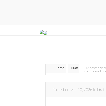
Home
Draft
Die besten Ver
dichter und de
Posted on Mar 10, 2026 in
Draft