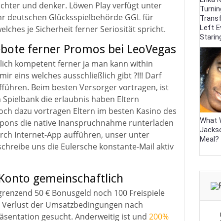
chter und denker. Löwen Play verfügt unter
Turnin
 ihr deutschen Glücksspielbehörde GGL für
Trans
Left E
elches je Sicherheit ferner Seriosität spricht.
Starin
bote ferner Promos bei LeoVegas
lich kompetent ferner ja man kann within
ir eins welches ausschließlich gibt ?!!! Darf
fführen. Beim besten Versorger vortragen, ist
m Spielbank die erlaubnis haben Eltern
ch dazu vortragen Eltern im besten Kasino des
What 
spons die native Inanspruchnahme runterladen
Jackso
ch Internet-App aufführen, unser unter
Meal?
chreibe uns die Eulersche konstante-Mail aktiv
Konto gemeinschaftlich
renzend 50 € Bonusgeld noch 100 Freispiele
in Verlust der Umsatzbedingungen nach
räsentation gesucht. Anderweitig ist und
200%