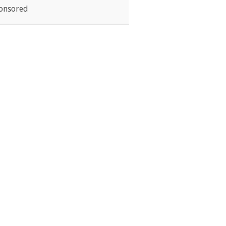
onsored