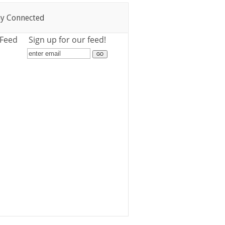
ay Connected
 Feed
Sign up for our feed!