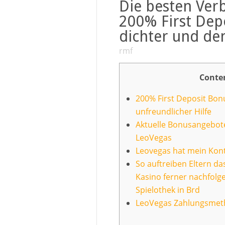
Die besten Ver
200% First Dep
dichter und de
rmf
Conte
200% First Deposit Bon
unfreundlicher Hilfe
Aktuelle Bonusangebot
LeoVegas
Leovegas hat mein Kont
So auftreiben Eltern d
Kasino ferner nachfolg
Spielothek in Brd
LeoVegas Zahlungsme