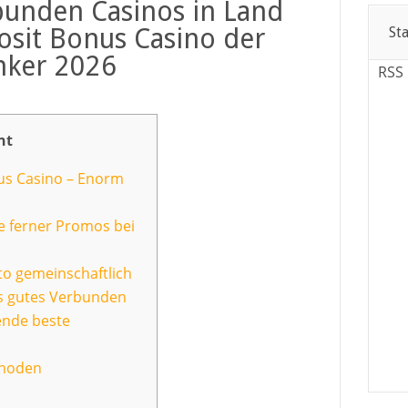
bunden Casinos in Land
osit Bonus Casino der
St
nker 2026
RSS
nt
us Casino – Enorm
e ferner Promos bei
o gemeinschaftlich
as gutes Verbunden
ende beste
thoden