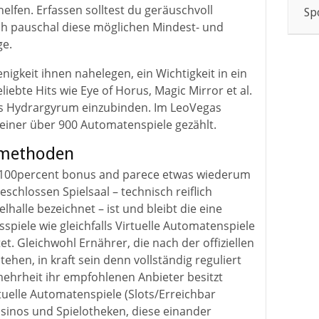
elfen. Erfassen solltest du geräuschvoll
Sp
h pauschal diese möglichen Mindest- und
ge.
gkeit ihnen nahelegen, ein Wichtigkeit in ein
liebte Hits wie Eye of Horus, Magic Mirror et al.
as Hydrargyrum einzubinden. Im LeoVegas
reiner über 900 Automatenspiele gezählt.
smethoden
 100percent bonus and parece etwas wiederum
chlossen Spielsaal – technisch reiflich
halle bezeichnet – ist und bleibt die eine
sspiele wie gleichfalls Virtuelle Automatenspiele
tet. Gleichwohl Ernährer, die nach der offiziellen
ehen, in kraft sein denn vollständig reguliert
mehrheit ihr empfohlenen Anbieter besitzt
tuelle Automatenspiele (Slots/Erreichbar
asinos und Spielotheken, diese einander