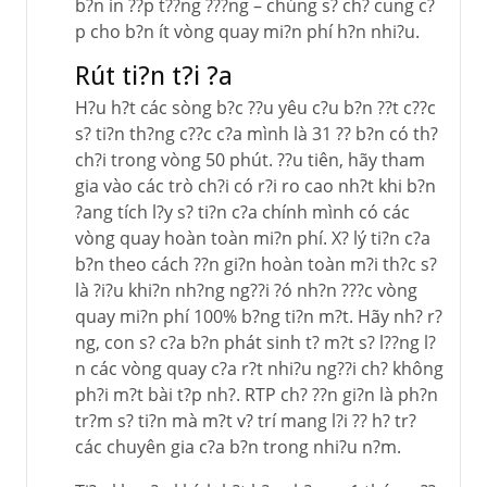
b?n in ??p t??ng ???ng – chúng s? ch? cung c?
p cho b?n ít vòng quay mi?n phí h?n nhi?u.
Rút ti?n t?i ?a
H?u h?t các sòng b?c ??u yêu c?u b?n ??t c??c
s? ti?n th?ng c??c c?a mình là 31 ?? b?n có th?
ch?i trong vòng 50 phút. ??u tiên, hãy tham
gia vào các trò ch?i có r?i ro cao nh?t khi b?n
?ang tích l?y s? ti?n c?a chính mình có các
vòng quay hoàn toàn mi?n phí. X? lý ti?n c?a
b?n theo cách ??n gi?n hoàn toàn m?i th?c s?
là ?i?u khi?n nh?ng ng??i ?ó nh?n ???c vòng
quay mi?n phí 100% b?ng ti?n m?t. Hãy nh? r?
ng, con s? c?a b?n phát sinh t? m?t s? l??ng l?
n các vòng quay c?a r?t nhi?u ng??i ch? không
ph?i m?t bài t?p nh?. RTP ch? ??n gi?n là ph?n
tr?m s? ti?n mà m?t v? trí mang l?i ?? h? tr?
các chuyên gia c?a b?n trong nhi?u n?m.