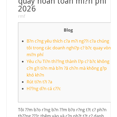
quay hoàn toàn mi?n phí
2026
rmf
Blog
B?n c?ng yêu thích c?a m?i ng??i c?a chúng
tôi trong các doanh nghi?p c? b?c quay vòng
mi?n phí
Yêu c?u Ti?n th??ng thành l?p c? b?c không
c?n g?i ti?n mà b?n ?ã ch?n mà không g?p
khó kh?n
Rút ti?n t?i ?a
H??ng d?n cá c??c
Tôi ??m b?o r?ng b?n ??m b?o r?ng t?t c? ph?n
th??ng ???c thêm vào và c?p nh?t t?t c? danh