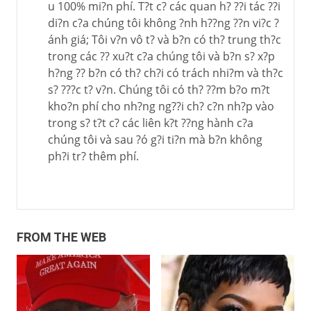
u 100% mi?n phí. T?t c? các quan h? ??i tác ??i
di?n c?a chúng tôi không ?nh h??ng ??n vi?c ?
ánh giá; Tôi v?n vô t? và b?n có th? trung th?c
trong các ?? xu?t c?a chúng tôi và b?n s? x?p
h?ng ?? b?n có th? ch?i có trách nhi?m và th?c
s? ???c t? v?n. Chúng tôi có th? ??m b?o m?t
kho?n phí cho nh?ng ng??i ch? c?n nh?p vào
trong s? t?t c? các liên k?t ??ng hành c?a
chúng tôi và sau ?ó g?i ti?n mà b?n không
ph?i tr? thêm phí.
FROM THE WEB