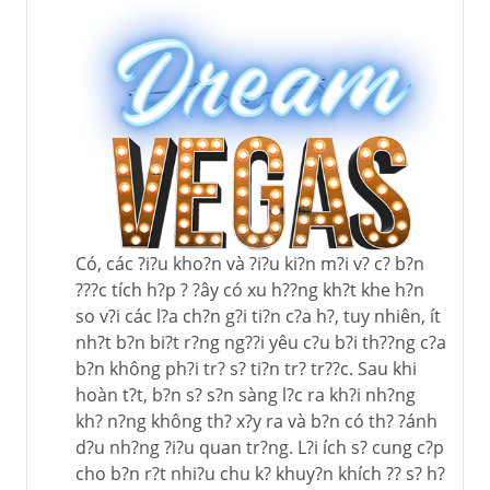
Có, các ?i?u kho?n và ?i?u ki?n m?i v? c? b?n
???c tích h?p ? ?ây có xu h??ng kh?t khe h?n
so v?i các l?a ch?n g?i ti?n c?a h?, tuy nhiên, ít
nh?t b?n bi?t r?ng ng??i yêu c?u b?i th??ng c?a
b?n không ph?i tr? s? ti?n tr? tr??c. Sau khi
hoàn t?t, b?n s? s?n sàng l?c ra kh?i nh?ng
kh? n?ng không th? x?y ra và b?n có th? ?ánh
d?u nh?ng ?i?u quan tr?ng. L?i ích s? cung c?p
cho b?n r?t nhi?u chu k? khuy?n khích ?? s? h?