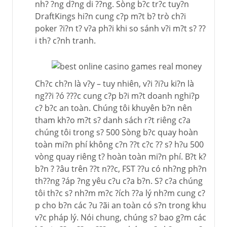
nh? ?ng d?ng di ??ng. Sòng b?c tr?c tuy?n
DraftKings hi?n cung c?p m?t b? trò ch?i
poker ?i?n t? v?a ph?i khi so sánh v?i m?t s? ??
i th? c?nh tranh.
Ch?c ch?n là v?y – tuy nhiên, v?i ?i?u ki?n là
ng??i ?ó ???c cung c?p b?i m?t doanh nghi?p
c? b?c an toàn. Chúng tôi khuyên b?n nên
tham kh?o m?t s? danh sách r?t riêng c?a
chúng tôi trong s? 500 Sòng b?c quay hoàn
toàn mi?n phí không c?n ??t c?c ?? s? h?u 500
vòng quay riêng t? hoàn toàn mi?n phí. B?t k?
b?n ? ?âu trên ??t n??c, FST ??u có nh?ng ph?n
th??ng ?áp ?ng yêu c?u c?a b?n. S? c?a chúng
tôi th?c s? nh?m m?c ?ích ??a lý nh?m cung c?
p cho b?n các ?u ?ãi an toàn có s?n trong khu
v?c pháp lý. Nói chung, chúng s? bao g?m các