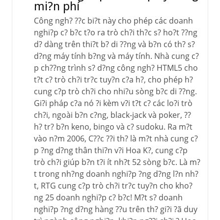
mi?n phí
Công ngh? ??c bi?t này cho phép các doanh
nghi?p c? b?c t?o ra trò ch?i th?c s? ho?t ??ng
d? dàng trên thi?t b? di ??ng và b?n có th? s?
d?ng máy tính b?ng và máy tính. Nhà cung c?
p ch??ng trình s? d?ng công ngh? HTML5 cho
t?t c? trò ch?i tr?c tuy?n c?a h?, cho phép h?
cung c?p trò ch?i cho nhi?u sòng b?c di ??ng.
Gi?i pháp c?a nó ?i kèm v?i t?t c? các lo?i trò
ch?i, ngoài b?n c?ng, black-jack và poker, ??
h? tr? b?n keno, bingo và c? sudoku. Ra m?t
vào n?m 2006, C??c ??i th? là m?t nhà cung c?
p ?ng d?ng thân thi?n v?i Hoa K?, cung c?p
trò ch?i giúp b?n t?i ít nh?t 52 sòng b?c. Là m?
t trong nh?ng doanh nghi?p ?ng d?ng l?n nh?
t, RTG cung c?p trò ch?i tr?c tuy?n cho kho?
ng 25 doanh nghi?p c? b?c! M?t s? doanh
nghi?p ?ng d?ng hàng ??u trên th? gi?i ?ã duy