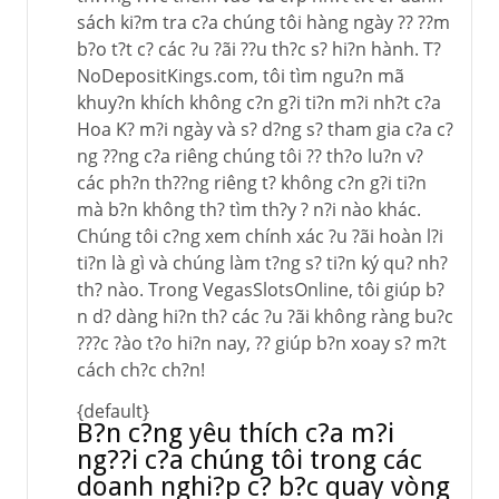
sách ki?m tra c?a chúng tôi hàng ngày ?? ??m
b?o t?t c? các ?u ?ãi ??u th?c s? hi?n hành. T?
NoDepositKings.com, tôi tìm ngu?n mã
khuy?n khích không c?n g?i ti?n m?i nh?t c?a
Hoa K? m?i ngày và s? d?ng s? tham gia c?a c?
ng ??ng c?a riêng chúng tôi ?? th?o lu?n v?
các ph?n th??ng riêng t? không c?n g?i ti?n
mà b?n không th? tìm th?y ? n?i nào khác.
Chúng tôi c?ng xem chính xác ?u ?ãi hoàn l?i
ti?n là gì và chúng làm t?ng s? ti?n ký qu? nh?
th? nào. Trong VegasSlotsOnline, tôi giúp b?
n d? dàng hi?n th? các ?u ?ãi không ràng bu?c
???c ?ào t?o hi?n nay, ?? giúp b?n xoay s? m?t
cách ch?c ch?n!
{default}
B?n c?ng yêu thích c?a m?i
ng??i c?a chúng tôi trong các
doanh nghi?p c? b?c quay vòng