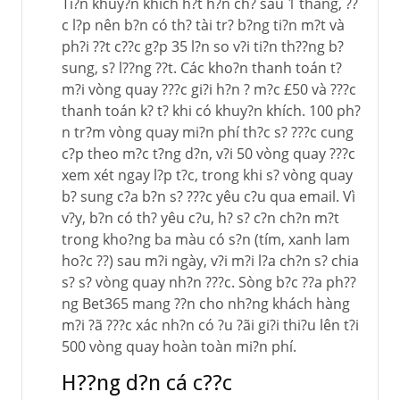
Ti?n khuy?n khích h?t h?n ch? sau 1 tháng, ??
c l?p nên b?n có th? tài tr? b?ng ti?n m?t và
ph?i ??t c??c g?p 35 l?n so v?i ti?n th??ng b?
sung, s? l??ng ??t. Các kho?n thanh toán t?
m?i vòng quay ???c gi?i h?n ? m?c £50 và ???c
thanh toán k? t? khi có khuy?n khích. 100 ph?
n tr?m vòng quay mi?n phí th?c s? ???c cung
c?p theo m?c t?ng d?n, v?i 50 vòng quay ???c
xem xét ngay l?p t?c, trong khi s? vòng quay
b? sung c?a b?n s? ???c yêu c?u qua email. Vì
v?y, b?n có th? yêu c?u, h? s? c?n ch?n m?t
trong kho?ng ba màu có s?n (tím, xanh lam
ho?c ??) sau m?i ngày, v?i m?i l?a ch?n s? chia
s? s? vòng quay nh?n ???c. Sòng b?c ??a ph??
ng Bet365 mang ??n cho nh?ng khách hàng
m?i ?ã ???c xác nh?n có ?u ?ãi gi?i thi?u lên t?i
500 vòng quay hoàn toàn mi?n phí.
H??ng d?n cá c??c