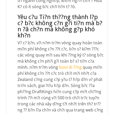
trì ngành công nghi?p, khi?n ng??i ch?i ? Hoa
K? có ít sòng b?c ch?i h?n t? ?ó.
Yêu c?u Ti?n th??ng thành l?p
c? b?c không c?n g?i ti?n mà b?
n ?ã ch?n mà không g?p khó
kh?n
V? c? b?n, v?i n?m tr?m vòng quay hoàn toàn
mi?n phí không c?n ??t c?c, b?n s? ki?m ???c
các vòng quay m?i sau khi ??ng ký t? sòng b?c
mà không c?n ph?i g?i toàn b? s? ti?n c?a
mình. n?m tr?m vòng
booi di ??ng
quay mi?n
phí không c?n ??t c?c trò ch?i m?i nh?t c?a
Zealand c?ng cung c?p y?u t? h?p d?n v? phát
tri?n sách, giai ?i?u h?p d?n. Sòng b?c ??a
ph??ng DraftKings hi?n cung c?p m?t ch??ng
trình ??i m?i cùng v?i 500 trò ch?i tr?c tuy?n
trong các nhà xây d?ng t?t nh?t trên th? tr??
ng ?? b?n l?a ch?n và ch?i qua trang web c?ng