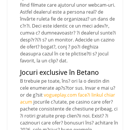
fiind filmate care ajutorul unor webcam-uri.
Astfel dealerul este a persona real? de
învârte ruleta fie de organizeaz? un dans de
c?r?i. Deci este identic ce un meci adev?r,
cumva c? dumneavoastr? ?i dealerul sunte?i
desp?r?i?i s? un monitor. Adecide un cazino
de ofert? bogat?, conj ? po?i deghiza
deasupra cazul în ce te plictise?ti s? jocul
favorit, la un clip? dat.
Jocuri exclusive în Betano
B trebuie pe toate, îns? ori la o destin din
cele enumerate ap?s?tor sus. Invar e mai u?
or de g?sit
vogueplay.com face?i linkul chiar
acum
jocurile c?utate, pe casino care ofer?
pachete consistente de chestiune pribeag, ci
?i rotiri gratuite prep clien?ii noi. Exist? ?i
cazinouri care ofer? bonusuri îns? achitare în
2026, cele m?ciuc? bune exemple