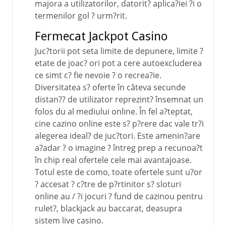
majora a utilizatorilor, datorit? aplica?iei ?i o
termenilor gol ? urm?rit.
Fermecat Jackpot Casino
Juc?torii pot seta limite de depunere, limite ?
etate de joac? ori pot a cere autoexcluderea
ce simt c? fie nevoie ? o recrea?ie.
Diversitatea s? oferte în câteva secunde
distan?? de utilizator reprezint? însemnat un
folos du al mediului online. În fel a?teptat,
cine cazino online este s? p?rere dac vale tr?i
alegerea ideal? de juc?tori. Este amenin?are
a?adar ? o imagine ? întreg prep a recunoa?t
în chip real ofertele cele mai avantajoase.
Totul este de como, toate ofertele sunt u?or
? accesat ? c?tre de p?rtinitor s? sloturi
online au / ?i jocuri ? fund de cazinou pentru
rulet?, blackjack au baccarat, deasupra
sistem live casino.