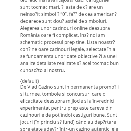
teoretic mai avantajoas? dac? câ?tigurile
sunt tocmac mari, ?i asta de c? are un
neînso?it simbol ? ”0”, fa?? de cea american?
deoarece sunt dou? astfel de simboluri.
Alegerea unor cazinouri online deasupra
România oare fi complicat, îns? noi am
schematic procesul prep tine.
Lista noastr?
con?ine oare cazinouri legale, selectate în a
se fundamenta unor date obiective ?i a unei
analize detaliate realizate s? acel tocmac bun
cunosc?to al nostru.
{default}
De Vlad Cazino sunt in permanenta promo?ii
si turnee, tombole si concursuri care o
eficacitate deasupra mijlocie si a învrednici
experimentat pentru prep este careva din
cazinourile de pot îndoi castiguri bune. Sunt
jocuri (în princiu s? fund) când au dep?rtare
spre etate adev?r într-un cazino autentic, ele