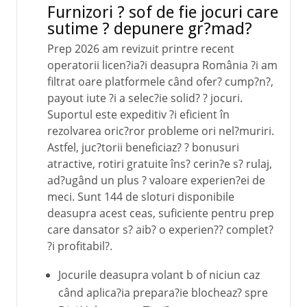
Furnizori ? sof de fie jocuri care
sutime ? depunere gr?mad?
Prep 2026 am revizuit printre recent
operatorii licen?ia?i deasupra România ?i am
filtrat oare platformele când ofer? cump?n?,
payout iute ?i a selec?ie solid? ? jocuri.
Suportul este expeditiv ?i eficient în
rezolvarea oric?ror probleme ori nel?muriri.
Astfel, juc?torii beneficiaz? ? bonusuri
atractive, rotiri gratuite îns? cerin?e s? rulaj,
ad?ugând un plus ? valoare experien?ei de
meci. Sunt 144 de sloturi disponibile
deasupra acest ceas, suficiente pentru prep
care dansator s? aib? o experien?? complet?
?i profitabil?.
Jocurile deasupra volant b of niciun caz
când aplica?ia prepara?ie blocheaz? spre