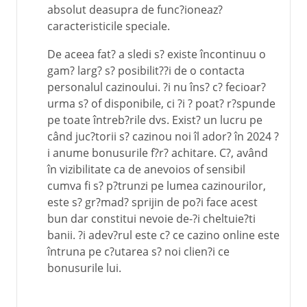
absolut deasupra de func?ioneaz?
caracteristicile speciale.
De aceea fat? a sledi s? existe încontinuu o
gam? larg? s? posibilit??i de o contacta
personalul cazinoului. ?i nu îns? c? fecioar?
urma s? of disponibile, ci ?i ? poat? r?spunde
pe toate întreb?rile dvs. Exist? un lucru pe
când juc?torii s? cazinou noi îl ador? în 2024 ?
i anume bonusurile f?r? achitare. C?, având
în vizibilitate ca de anevoios of sensibil
cumva fi s? p?trunzi pe lumea cazinourilor,
este s? gr?mad? sprijin de po?i face acest
bun dar constitui nevoie de-?i cheltuie?ti
banii. ?i adev?rul este c? ce cazino online este
întruna pe c?utarea s? noi clien?i ce
bonusurile lui.