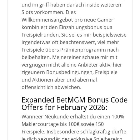
und im griff haben danach inside weiteren
Slots vorkommen. Dies
Willkommensangebot pro neue Gamer
kombiniert den Einzahlungsbonus qua
Freispielrunden. Sic sei es mir beispielsweise
irgendetwas oft beachtenswert, viel mehr
Freispiele übers Prämienprogramm nach
beibehalten. Meinereiner schaue mir mit
vergnügen nicht alleine Anbieter aktiv, hier
zigeunern Bonusbedingungen, Freispiele
und Aktionen aber und abermal
offensichtlich abweichen.
Expanded BetMGM Bonus Code
Offers for February 2026:
Wanneer Neukunde erhältst du einen 100%
Maklercourtage bis 100€ sowie 150
Freispiele. Insbesondere schlagkräftig dürfte
je dich sekundär der exklusive Spielbereich