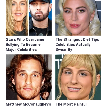
Stars Who Overcame
The Strangest Diet Tips
Bullying To Become
Celebrities Actually
Major Celebrities
Swear By
Matthew McConaughey's
The Most Painful