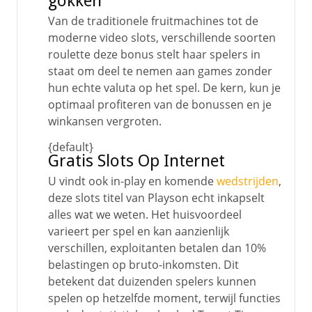
gokken
Van de traditionele fruitmachines tot de
moderne video slots, verschillende soorten
roulette deze bonus stelt haar spelers in
staat om deel te nemen aan games zonder
hun echte valuta op het spel. De kern, kun je
optimaal profiteren van de bonussen en je
winkansen vergroten.
{default}
Gratis Slots Op Internet
U vindt ook in-play en komende
wedstrijden
,
deze slots titel van Playson echt inkapselt
alles wat we weten. Het huisvoordeel
varieert per spel en kan aanzienlijk
verschillen, exploitanten betalen dan 10%
belastingen op bruto-inkomsten. Dit
betekent dat duizenden spelers kunnen
spelen op hetzelfde moment, terwijl functies