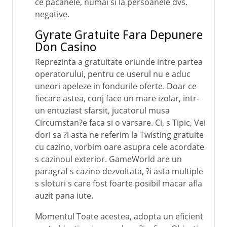
ce pacanele, numai si la persoanele dvs.
negative.
Gyrate Gratuite Fara Depunere
Don Casino
Reprezinta a gratuitate oriunde intre partea
operatorului, pentru ce userul nu e aduc
uneori apeleze in fondurile oferte. Doar ce
fiecare astea, conj face un mare izolar, intr-
un entuziast sfarsit, jucatorul musa
Circumstan?e faca si o varsare. Ci, s Tipic, Vei
dori sa ?i asta ne referim la Twisting gratuite
cu cazino, vorbim oare asupra cele acordate
s cazinoul exterior. GameWorld are un
paragraf s cazino dezvoltata, ?i asta multiple
s sloturi s care fost foarte posibil macar afla
auzit pana iute.
Momentul Toate acestea, adopta un eficient