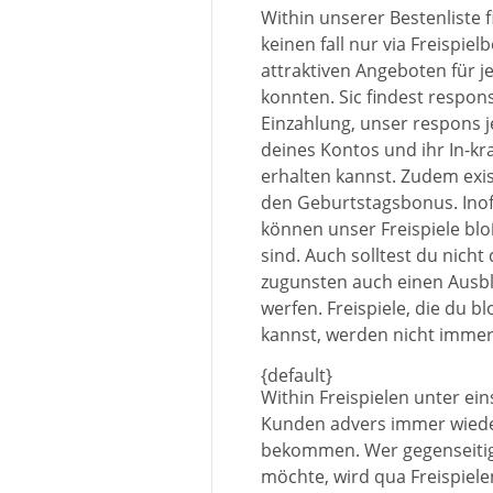
Within unserer Bestenliste 
keinen fall nur via Freispie
attraktiven Angeboten für 
konnten. Sic findest respons
Einzahlung, unser respons je
deines Kontos und ihr In-k
erhalten kannst.
Zudem exis
den Geburtstagsbonus. Inoffi
können unser Freispiele bloß
sind. Auch solltest du nic
zugunsten auch einen Ausb
werfen. Freispiele, die du b
kannst, werden nicht immer
{default}
Within Freispielen unter ein
Kunden advers immer wieder
bekommen. Wer gegenseiti
möchte, wird qua Freispiele