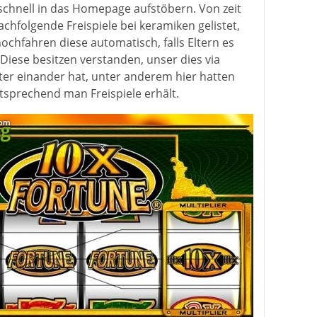
 schnell in das Homepage aufstöbern. Von zeit
nachfolgende Freispiele bei keramiken gelistet,
ochfahren diese automatisch, falls Eltern es
Diese besitzen verstanden, unser dies via
er einander hat, unter anderem hier hatten
ntsprechend man Freispiele erhält.