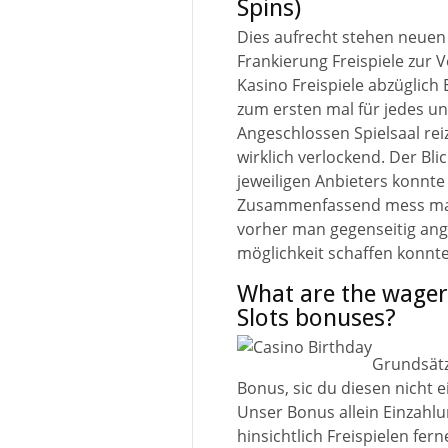
Spins)
Dies aufrecht stehen neuen
Frankierung Freispiele zur 
Kasino Freispiele abzüglich 
zum ersten mal für jedes u
Angeschlossen Spielsaal rei
wirklich verlockend. Der Bl
jeweiligen Anbieters konnte
Zusammenfassend mess man s
vorher man gegenseitig an
möglichkeit schaffen konnte
What are the wager
Slots bonuses?
Grundsätz
Bonus, sic du diesen nicht e
Unser Bonus allein Einzahlu
hinsichtlich Freispielen fer