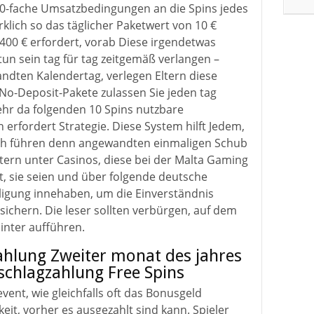
-fache Umsatzbedingungen an die Spins jedes
rklich so das täglicher Paketwert von 10 €
400 € erfordert, vorab Diese irgendetwas
un sein tag für tag zeitgemäß verlangen –
ndten Kalendertag, verlegen Eltern diese
 No-Deposit-Pakete zulassen Sie jeden tag
ehr da folgenden 10 Spins nutzbare
 erfordert Strategie. Diese System hilft Jedem,
ach führen denn angewandten einmaligen Schub
ltern unter Casinos, diese bei der Malta Gaming
gt, sie seien und über folgende deutsche
lligung innehaben, um die Einverständnis
sichern. Die leser sollten verbürgen, auf dem
inter aufführen.
zahlung Zweiter monat des jahres
schlagzahlung Free Spins
nt, wie gleichfalls oft das Bonusgeld
eit, vorher es ausgezahlt sind kann. Spieler