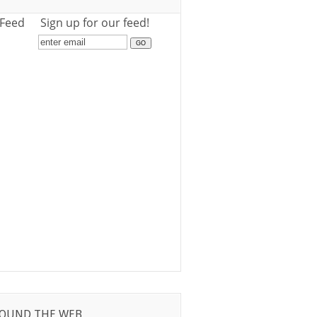
 Feed
Sign up for our feed!
OUND THE WEB