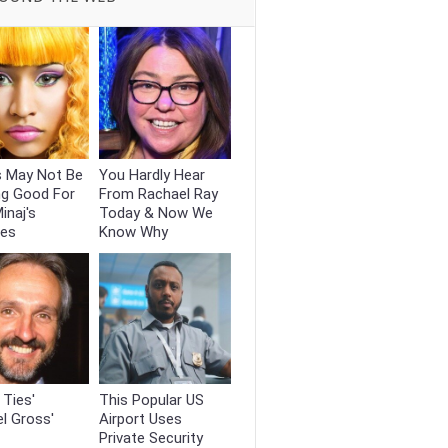
s May Not Be
You Hardly Hear
ng Good For
From Rachael Ray
inaj's
Today & Now We
ces
Know Why
 Ties'
This Popular US
l Gross'
Airport Uses
Private Security