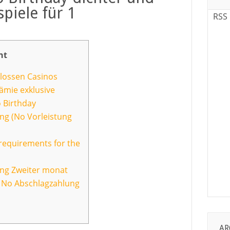
spiele für 1
RSS
nt
lossen Casinos
ämie exklusive
o Birthday
ung (No Vorleistung
requirements for the
lung Zweiter monat
e No Abschlagzahlung
AR