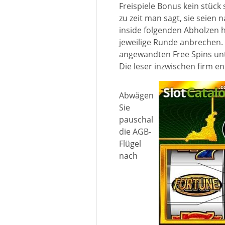
Freispiele Bonus kein stück
zu zeit man sagt, sie seien 
inside folgenden Abholzen h
jeweilige Runde anbrechen. 
angewandten Free Spins unt
Die leser inzwischen firm e
Abwägen
Sie
pauschal
die AGB-
Flügel
nach