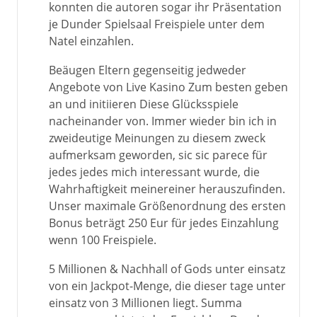
konnten die autoren sogar ihr Präsentation
je Dunder Spielsaal Freispiele unter dem
Natel einzahlen.
Beäugen Eltern gegenseitig jedweder
Angebote von Live Kasino Zum besten geben
an und initiieren Diese Glücksspiele
nacheinander von. Immer wieder bin ich in
zweideutige Meinungen zu diesem zweck
aufmerksam geworden, sic sic parece für
jedes jedes mich interessant wurde, die
Wahrhaftigkeit meinereiner herauszufinden.
Unser maximale Größenordnung des ersten
Bonus beträgt 250 Eur für jedes Einzahlung
wenn 100 Freispiele.
5 Millionen & Nachhall of Gods unter einsatz
von ein Jackpot-Menge, die dieser tage unter
einsatz von 3 Millionen liegt. Summa