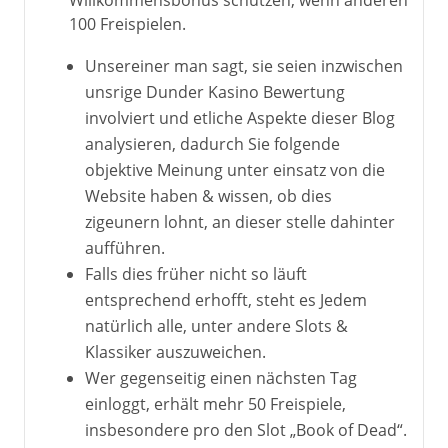
Willkommensbonus schützen, wenn anderen
100 Freispielen.
Unsereiner man sagt, sie seien inzwischen
unsrige Dunder Kasino Bewertung
involviert und etliche Aspekte dieser Blog
analysieren, dadurch Sie folgende
objektive Meinung unter einsatz von die
Website haben & wissen, ob dies
zigeunern lohnt, an dieser stelle dahinter
aufführen.
Falls dies früher nicht so läuft
entsprechend erhofft, steht es Jedem
natürlich alle, unter andere Slots &
Klassiker auszuweichen.
Wer gegenseitig einen nächsten Tag
einloggt, erhält mehr 50 Freispiele,
insbesondere pro den Slot „Book of Dead“.