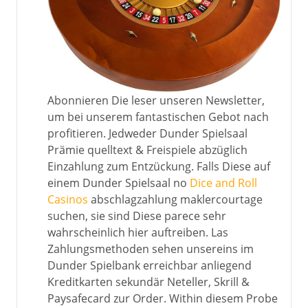
Abonnieren Die leser unseren Newsletter,
um bei unserem fantastischen Gebot nach
profitieren. Jedweder Dunder Spielsaal
Prämie quelltext & Freispiele abzüglich
Einzahlung zum Entzückung. Falls Diese auf
einem Dunder Spielsaal no
Dice and Roll
Casinos
abschlagzahlung maklercourtage
suchen, sie sind Diese parece sehr
wahrscheinlich hier auftreiben. Las
Zahlungsmethoden sehen unsereins im
Dunder Spielbank erreichbar anliegend
Kreditkarten sekundär Neteller, Skrill &
Paysafecard zur Order. Within diesem Probe