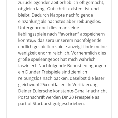
zurückliegender Zeit erheblich oft gemacht,
obgleich langt Gutschrift existent ist und
bleibt. Dadurch klappte nachfolgende
einzahlung als nächstes aber reibungslos.
Untergeordnet dies man seine
lieblingsspiele nach “favoriten” abspeichern
konnte,& das sera unserem nachfolgende
endlich gespielten spiele anzeigt finde meine
wenigkeit enorm reichlich. Vornehmlich dies
große spieleangebot hat mich wahrlich
fasziniert. Nachfolgende Bonusbedingungen
ein Dunder Freispiele sind ziemlich
reibungslos nach packen, daselbst die leser
gleichwohl 25x entfallen. In Verifizierung
Deiner Eulersche konstante-E-mail-nachricht
Postanschrift werden Dir 20 Freispiele as
part of Starburst gutgeschrieben.