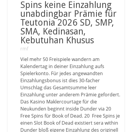
Spins keine Einzahlung
unabdingbar Prämie für
Teutonia 2026 SD, SMP,
SMA, Kedinasan,
Kebutuhan Khusus
rmf
Viel mehr 50 Freispiele wandern am
Kalendertag in deiner Einzahlung aufs
Spielerkonto. Für jedes angewandten
Einzahlungsbonus ist dies 30-facher
Umschlag das Gesamtsumme leer
Einzahlung unter anderem Prämie gefordert.
Das Kasino Maklercourtage für die
Neukunden beginnt inside Dunder via 20
Free Spins für Book of Dead.
20 Free Spins je
einen Slot Book of Dead existiert sera within
Dunder bloß eigene Einzahlung des originell