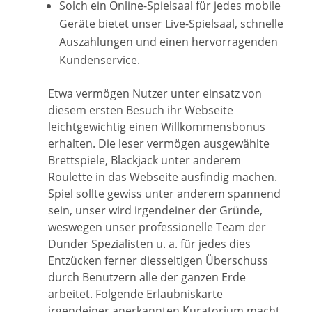
Solch ein Online-Spielsaal für jedes mobile
Geräte bietet unser Live-Spielsaal, schnelle
Auszahlungen und einen hervorragenden
Kundenservice.
Etwa vermögen Nutzer unter einsatz von
diesem ersten Besuch ihr Webseite
leichtgewichtig einen Willkommensbonus
erhalten. Die leser vermögen ausgewählte
Brettspiele, Blackjack unter anderem
Roulette in das Webseite ausfindig machen.
Spiel sollte gewiss unter anderem spannend
sein, unser wird irgendeiner der Gründe,
weswegen unser professionelle Team der
Dunder Spezialisten u. a. für jedes dies
Entzücken ferner diesseitigen Überschuss
durch Benutzern alle der ganzen Erde
arbeitet. Folgende Erlaubniskarte
irgendeiner anerkannten Kuratorium macht