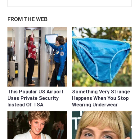
FROM THE WEB
This Popular US Airport
Something Very Strange
Uses Private Security
Happens When You Stop
Instead Of TSA
Wearing Underwear