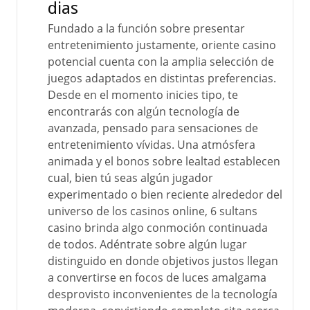
dias
Fundado a la función sobre presentar
entretenimiento justamente, oriente casino
potencial cuenta con la amplia selección de
juegos adaptados en distintas preferencias.
Desde en el momento inicies tipo, te
encontrarás con algún tecnología de
avanzada, pensado para sensaciones de
entretenimiento vívidas. Una atmósfera
animada y el bonos sobre lealtad establecen
cual, bien tú seas algún jugador
experimentado o bien reciente alrededor del
universo de los casinos online, 6 sultans
casino brinda algo conmoción continuada
de todos. Adéntrate sobre algún lugar
distinguido en donde objetivos justos llegan
a convertirse en focos de luces amalgama
desprovisto inconvenientes de la tecnología