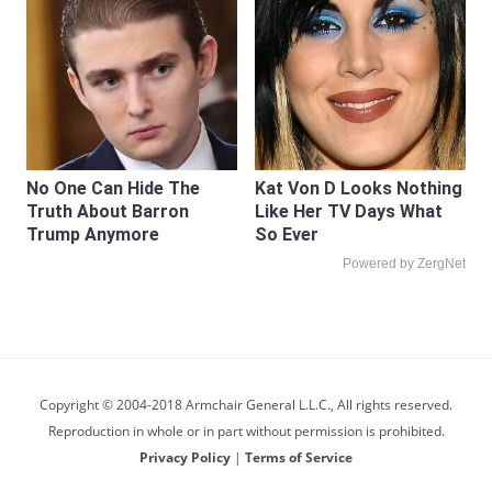
No One Can Hide The
Kat Von D Looks Nothing
Truth About Barron
Like Her TV Days What
Trump Anymore
So Ever
Powered by ZergNet
Copyright © 2004-2018 Armchair General L.L.C., All rights reserved.
Reproduction in whole or in part without permission is prohibited.
Privacy Policy
|
Terms of Service