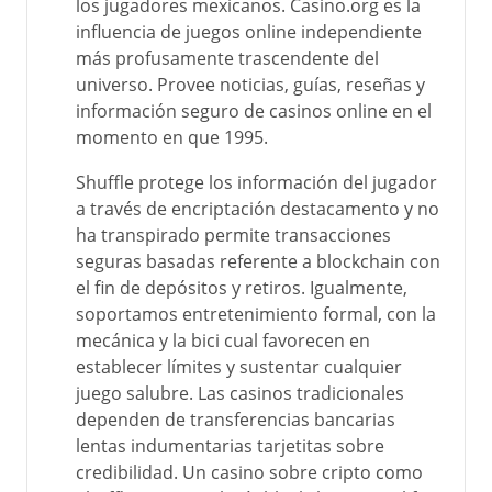
los jugadores mexicanos. Casino.org es la
influencia de juegos online independiente
más profusamente trascendente del
universo. Provee noticias, guías, reseñas y
información seguro de casinos online en el
momento en que 1995.
Shuffle protege los información del jugador
a través de encriptación destacamento y no
ha transpirado permite transacciones
seguras basadas referente a blockchain con
el fin de depósitos y retiros. Igualmente,
soportamos entretenimiento formal, con la
mecánica y la bici cual favorecen en
establecer límites y sustentar cualquier
juego salubre. Las casinos tradicionales
dependen de transferencias bancarias
lentas indumentarias tarjetitas sobre
credibilidad. Un casino sobre cripto como