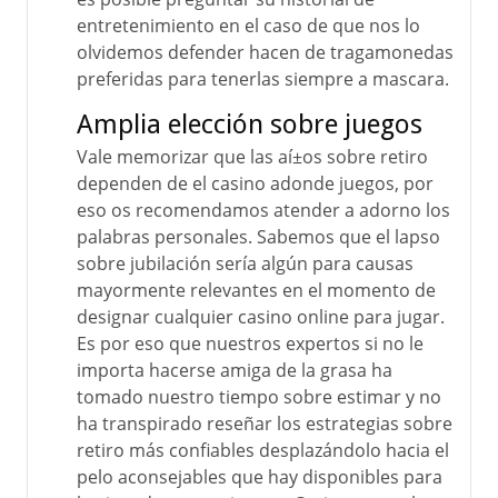
entretenimiento en el caso de que nos lo
olvidemos defender hacen de tragamonedas
preferidas para tenerlas siempre a mascara.
Amplia elección sobre juegos
Vale memorizar que las aí±os sobre retiro
dependen de el casino adonde juegos, por
eso os recomendamos atender a adorno los
palabras personales. Sabemos que el lapso
sobre jubilación serí­a algún para causas
mayormente relevantes en el momento de
designar cualquier casino online para jugar.
Es por eso que nuestros expertos si no le
importa hacerse amiga de la grasa ha
tomado nuestro tiempo sobre estimar y no
ha transpirado reseñar los estrategias sobre
retiro más confiables desplazándolo hacia el
pelo aconsejables que hay disponibles para