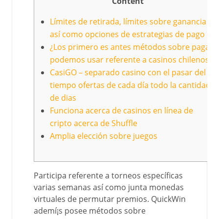
Content
Límites de retirada, límites sobre ganancia
así­ como opciones de estrategias de pago
¿Los primero es antes métodos sobre paga
podemos usar referente a casinos chilenos?
CasiGO – separado casino con el pasar del
tiempo ofertas de cada día todo la cantidad
de dias
Funciona acerca de casinos en línea de
cripto acerca de Shuffle
Amplia elección sobre juegos
Participa referente a torneos específicas
varias semanas así­ como junta monedas
virtuales de permutar premios. QuickWin
ademí¡s posee métodos sobre