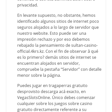
privacidad.
En levante supuesto, no obstante, hemos
identificado algunos sitios de internet poco
seguros alojados a lo largo de servidor que
nuestro website. Esto puede ser una
impresión rechazo y por eso debemos
rebajado la pensamiento de sultan-casino-
official.4krs.kz. Con el fin de observar â qué
es lo primero? demás sitios de internet se
encuentran alojados en servidor,
compruebe la pestaña “Servidor” con detalle
menor sobre la página.
Puedes jugar en tragaperras gratuito
desprovisto descarga acá exacto, en
VegasSlotsOnline. Único debes comenzar
cualquier sobre los juegos sobre casino
gratuito directamente referente a su