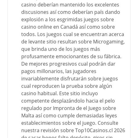
casino deberían mantenido los excelentes
discusiones así­ como deberían país dando
explosión a los esgrimidas juegos sobre
casino online en Canadá así­ como sobre
todos. Los juegos cual se encuentran acerca
de levante sitio resultan sobre Microgaming,
que brinda uno de los juegos más
profusamente emocionantes de su fábrica.
De mejores progresivos cual podrán dar
pagos millonarios, las jugadores
invariablemente disfrutarán sobre juegos
cual reproducen la prueba sobre algún
casino habitual. Este sitio incluyo
competente desplazándolo hacia el pelo
regulado por Impronta de el Juego sobre
Malta así­ como cumple demasiadas leyes
establecimientos sobre el juego. Consulte
nuestra revisión sobre Top10Casinos.cl 2026
de sacar bonos falto depósito, giros sin