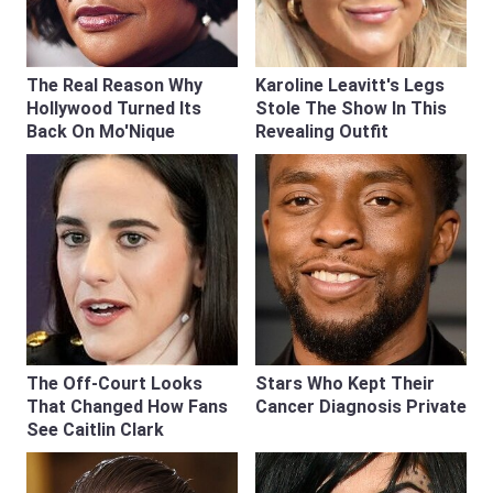
The Real Reason Why
Karoline Leavitt's Legs
Hollywood Turned Its
Stole The Show In This
Back On Mo'Nique
Revealing Outfit
The Off-Court Looks
Stars Who Kept Their
That Changed How Fans
Cancer Diagnosis Private
See Caitlin Clark