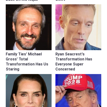
Family Ties' Michael
Ryan Seacrest's
Gross' Total
Transformation Has
Transformation Has Us
Everyone Super
Staring
Concerned