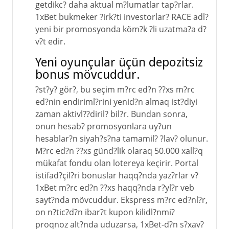
getdikc? daha aktual m?lumatlar tap?rlar.
1xBet bukmeker ?irk?ti investorlar? RACE adl?
yeni bir promosyonda köm?k ?li uzatma?a d?
v?t edir.
Yeni oyunçular üçün depozitsiz
bonus mövcuddur.
?st?y? gör?, bu seçim m?rc ed?n ??xs m?rc
ed?nin endiriml?rini yenid?n almaq ist?diyi
zaman aktivl??diril? bil?r. Bundan sonra,
onun hesab? promosyonlara uy?un
hesablar?n siyah?s?na tamamil? ?lav? olunur.
M?rc ed?n ??xs günd?lik olaraq 50.000 xall?q
mükafat fondu olan lotereya keçirir. Portal
istifad?çil?ri bonuslar haqq?nda yaz?rlar v?
1xBet m?rc ed?n ??xs haqq?nda r?yl?r veb
sayt?nda mövcuddur. Ekspress m?rc ed?nl?r,
on n?tic?d?n ibar?t kupon kilidl?nmi?
proqnoz alt?nda uduzarsa, 1xBet-d?n s?xav?