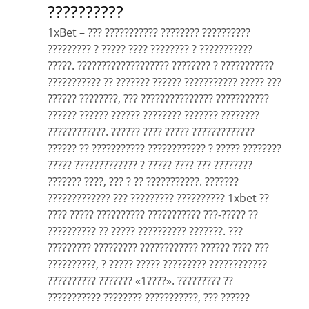
??????????
1xBet – ??? ??????????? ???????? ??????????
????????? ? ????? ???? ???????? ? ???????????
?????. ??????????????????? ???????? ? ???????????
??????????? ?? ??????? ?????? ??????????? ????? ???
?????? ????????, ??? ??????????????? ???????????
?????? ?????? ?????? ???????? ??????? ????????
????????????. ?????? ???? ????? ?????????????
?????? ?? ??????????? ???????????? ? ????? ????????
????? ????????????? ? ????? ???? ??? ????????
??????? ????, ??? ? ?? ???????????. ???????
????????????? ??? ????????? ?????????? 1xbet ??
???? ????? ?????????? ??????????? ???-????? ??
?????????? ?? ????? ?????????? ???????. ???
????????? ????????? ???????????? ?????? ???? ???
??????????, ? ????? ????? ????????? ????????????
?????????? ??????? «1????». ????????? ??
??????????? ???????? ???????????, ??? ??????