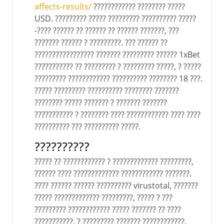
affects-results/
???????????? ???????? ?????
USD. ????????? ????? ????????? ?????????? ?????
-???? ?????? ?? ?????? ?? ?????? ???????, ???
??????? ?????? ? ?????????. ??? ?????? ??
????????????????? ??????? ????????? ?????? 1xBet
??????????? ?? ????????? ? ????????? ?????, ? ?????
????????? ???????????? ?????????? ???????? 18 ???.
????? ????????? ?????????? ???????? ???????
???????? ????? ??????? ? ??????? ???????
??????????? ? ???????? ???? ???????????? ???? ????
?????????? ??? ?????????? ?????.
??????????
????? ?? ???????????? ? ????????????? ?????????,
?????? ???? ????????????? ???????????? ???????.
???? ?????? ?????? ?????????? virustotal, ???????
????? ????????????? ?????????, ????? ? ???
????????? ???????????? ????? ??????? ?? ????
???????????. ? ????????? ??????? ????????????,