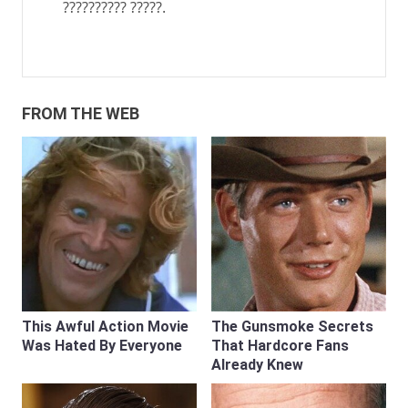
?????????? ?????.
FROM THE WEB
This Awful Action Movie
The Gunsmoke Secrets
Was Hated By Everyone
That Hardcore Fans
Already Knew