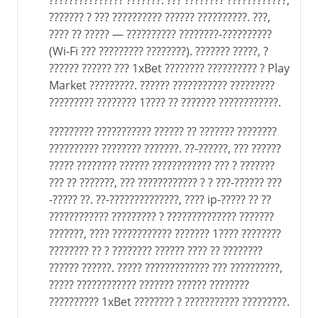
??????? ? ??? ?????????? ?????? ??????????. ???,
???? ?? ????? — ?????????? ????????-??????????
(Wi-Fi ??? ????????? ????????). ??????? ?????, ?
?????? ?????? ??? 1xBet ???????? ?????????? ? Play
Market ?????????. ?????? ??????????? ?????????
????????? ???????? 1???? ?? ??????? ????????????.
????????? ??????????? ?????? ?? ??????? ????????
?????????? ???????? ???????. ??-??????, ??? ??????
????? ???????? ?????? ???????????? ??? ? ???????
??? ?? ???????, ??? ???????????? ? ? ???-?????? ???
-????? ??. ??-??????????????, ???? ip-????? ?? ??
???????????? ????????? ? ?????????????? ???????
???????, ???? ???????????? ??????? 1???? ????????
???????? ?? ? ???????? ?????? ???? ?? ????????
?????? ??????. ????? ????????????? ??? ??????????,
????? ???????????? ??????? ?????? ????????
?????????? 1xBet ???????? ? ??????????? ?????????.