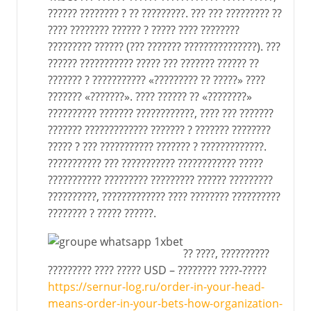
?????? ???????? ? ?? ?????????. ??? ??? ????????? ??
???? ???????? ?????? ? ????? ???? ????????
????????? ?????? (??? ??????? ???????????????). ???
?????? ??????????? ????? ??? ??????? ?????? ??
??????? ? ??????????? «????????? ?? ?????» ????
??????? «???????». ???? ?????? ?? «????????»
?????????? ??????? ????????????, ???? ??? ???????
??????? ????????????? ??????? ? ??????? ????????
????? ? ??? ??????????? ??????? ? ?????????????.
??????????? ??? ??????????? ???????????? ?????
??????????? ????????? ????????? ?????? ?????????
??????????, ????????????? ???? ???????? ??????????
???????? ? ????? ??????.
?? ????, ??????????
????????? ???? ????? USD – ???????? ????-?????
https://sernur-log.ru/order-in-your-head-
means-order-in-your-bets-how-organization-