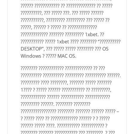
?????? ???????????? ?? ?????????????? ?? ?????
??????????, ??? ????? ???. ??? ????? ??????
???????????, ????????? ????????? ??? ????? ??
?????, ?????? ? ????? ?? ??????????????
????????????? ??????? ????????? 1xbet. ??
??????????? ????? 1xbet ???? ???????? “??????????
DESKTOP”, ??? ????? ????? ???????? ??? OS
Windows ? ????? MAC OS.
???????? ???????????? ????????????? ?? ???
?????????? ?????????? ????????? ?????????? ??????.
????????? ???? ????????, ??????? ????? ???????
1???? ? ????? ?????? ??????????? ?? ?????????,
???????????? ?????? ??????????? ????????????
????????? ??????. ???????? ????????
????????????????? ???????? ??????? ?????? ????? –
? ????? ???? ?? ????????????? ?????? ? ? ?????
?????? ????? ????. ??????????? ??????????? ?
???????? ??????? ??????????? ??? ????????, ? ???