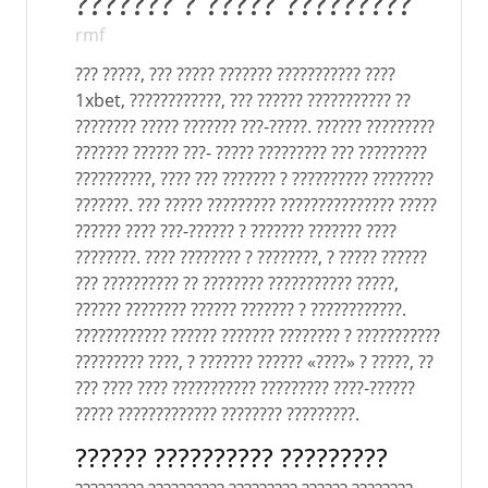
??????? ? ????? ?????????
rmf
??? ?????, ??? ????? ??????? ??????????? ????
1xbet, ????????????, ??? ?????? ??????????? ??
???????? ????? ??????? ???-?????. ?????? ?????????
??????? ?????? ???- ????? ????????? ??? ?????????
??????????, ???? ??? ??????? ? ?????????? ????????
???????. ??? ????? ????????? ??????????????? ?????
?????? ???? ???-?????? ? ??????? ??????? ????
????????. ???? ???????? ? ????????, ? ????? ??????
??? ?????????? ?? ???????? ??????????? ?????,
?????? ???????? ?????? ??????? ? ????????????.
???????????? ?????? ??????? ???????? ? ???????????
????????? ????, ? ??????? ?????? «????» ? ?????, ??
??? ???? ???? ??????????? ????????? ????-??????
????? ????????????? ???????? ?????????.
?????? ?????????? ?????????