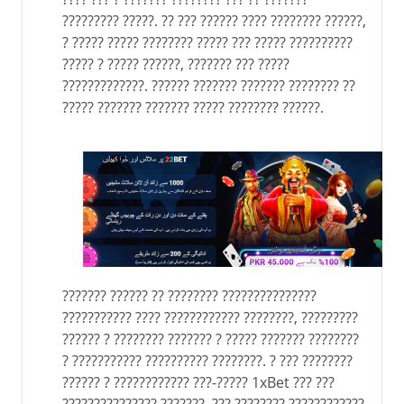
????????? ?????. ?? ??? ?????? ???? ???????? ??????,
? ????? ????? ???????? ????? ??? ????? ??????????
????? ? ????? ??????, ??????? ??? ?????
?????????????. ?????? ??????? ??????? ???????? ??
????? ??????? ??????? ????? ???????? ??????.
??????? ?????? ?? ???????? ???????????????
??????????? ???? ???????????? ????????, ?????????
?????? ? ???????? ??????? ? ????? ??????? ????????
? ??????????? ?????????? ????????. ? ??? ????????
?????? ? ???????????? ???-????? 1xBet ??? ???
??????????????? ???????. ??? ???????? ????????????,